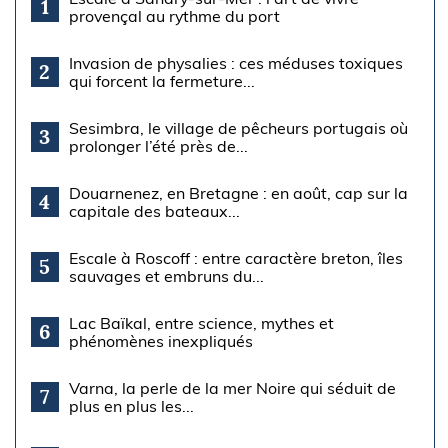
1
provençal au rythme du port
Invasion de physalies : ces méduses toxiques
2
qui forcent la fermeture...
Sesimbra, le village de pêcheurs portugais où
3
prolonger l’été près de...
Douarnenez, en Bretagne : en août, cap sur la
4
capitale des bateaux...
Escale à Roscoff : entre caractère breton, îles
5
sauvages et embruns du...
Lac Baïkal, entre science, mythes et
6
phénomènes inexpliqués
Varna, la perle de la mer Noire qui séduit de
7
plus en plus les...