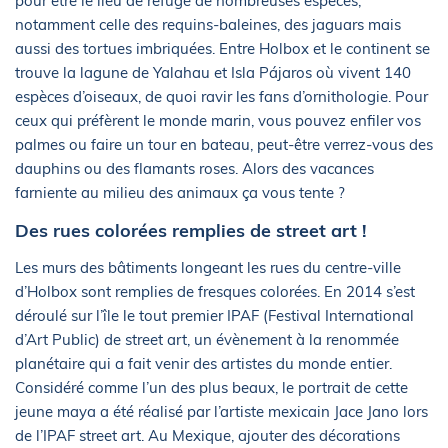
pour être le lieu de refuge de nombreuses espèces,
notamment celle des requins-baleines, des jaguars mais
aussi des tortues imbriquées. Entre Holbox et le continent se
trouve la lagune de Yalahau et Isla Pájaros où vivent 140
espèces d’oiseaux, de quoi ravir les fans d’ornithologie. Pour
ceux qui préfèrent le monde marin, vous pouvez enfiler vos
palmes ou faire un tour en bateau, peut-être verrez-vous des
dauphins ou des flamants roses. Alors des vacances
farniente au milieu des animaux ça vous tente ?
Des rues colorées remplies de street art !
Les murs des bâtiments longeant les rues du centre-ville
d’Holbox sont remplies de fresques colorées. En 2014 s’est
déroulé sur l’île le tout premier IPAF (Festival International
d’Art Public) de street art, un évènement à la renommée
planétaire qui a fait venir des artistes du monde entier.
Considéré comme l’un des plus beaux, le portrait de cette
jeune maya a été réalisé par l’artiste mexicain Jace Jano lors
de l’IPAF street art. Au Mexique, ajouter des décorations