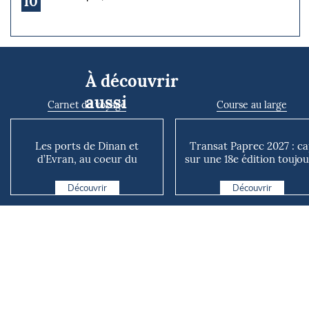
10
À découvrir
aussi
Carnet de voyage
Course au large
Les ports de Dinan et
Transat Paprec 2027 : c
d’Evran, au coeur du
sur une 18e édition toujo
territoire
plus mixte et plu...
Découvrir
Découvrir