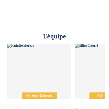
L'équipe
Nathalie Moreau
Gilles C