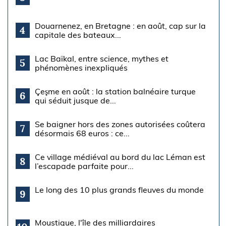
Douarnenez, en Bretagne : en août, cap sur la
4
capitale des bateaux...
Lac Baïkal, entre science, mythes et
5
phénomènes inexpliqués
Çeşme en août : la station balnéaire turque
6
qui séduit jusque de...
Se baigner hors des zones autorisées coûtera
7
désormais 68 euros : ce...
Ce village médiéval au bord du lac Léman est
8
l’escapade parfaite pour...
Le long des 10 plus grands fleuves du monde
9
Moustique, l'île des milliardaires