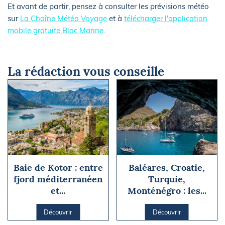
Et avant de partir, pensez à consulter les prévisions météo
sur
La Chaîne Météo Voyage
et à
télécharger l'application
mobile gratuite Bloc Marine
.
La rédaction vous conseille
Baie de Kotor : entre
Baléares, Croatie,
fjord méditerranéen
Turquie,
et...
Monténégro : les...
Découvrir
Découvrir