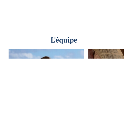
L'équipe
Nathalie Moreau
Gilles C