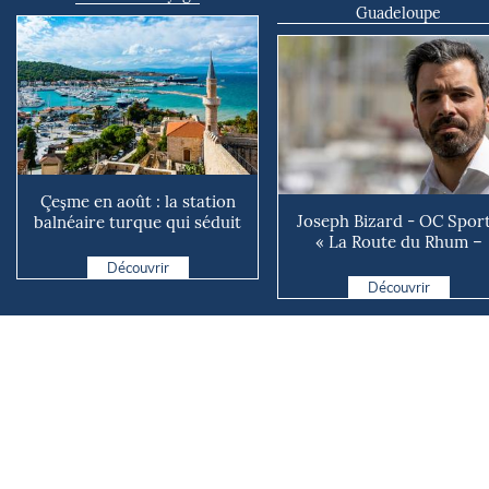
Guadeloupe
Çeşme en août : la station
Joseph Bizard - OC Sport
balnéaire turque qui séduit
« La Route du Rhum –
jusque de l’autre...
Destination Guadeloupe e.
Découvrir
Découvrir