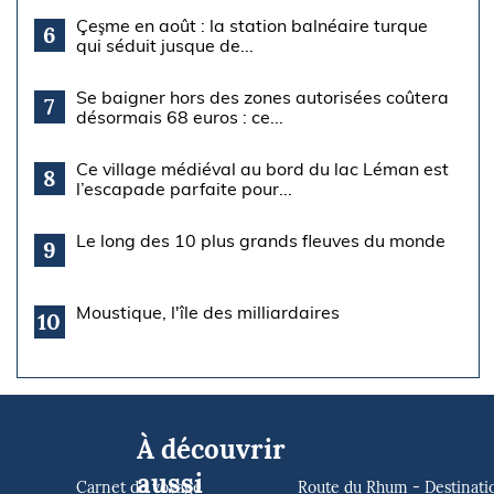
Çeşme en août : la station balnéaire turque
6
qui séduit jusque de...
Se baigner hors des zones autorisées coûtera
7
désormais 68 euros : ce...
Ce village médiéval au bord du lac Léman est
8
l’escapade parfaite pour...
Le long des 10 plus grands fleuves du monde
9
Moustique, l'île des milliardaires
10
À découvrir
aussi
Carnet de voyage
Route du Rhum - Destinati