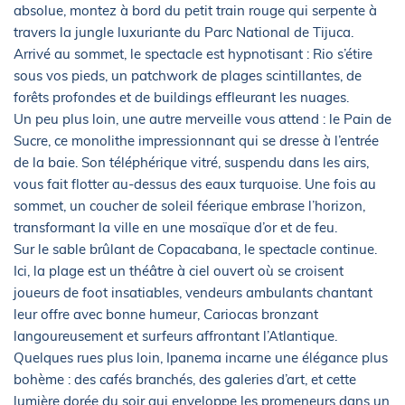
absolue, montez à bord du petit train rouge qui serpente à
travers la jungle luxuriante du Parc National de Tijuca.
Arrivé au sommet, le spectacle est hypnotisant : Rio s’étire
sous vos pieds, un patchwork de plages scintillantes, de
forêts profondes et de buildings effleurant les nuages.
Un peu plus loin, une autre merveille vous attend : le Pain de
Sucre, ce monolithe impressionnant qui se dresse à l’entrée
de la baie. Son téléphérique vitré, suspendu dans les airs,
vous fait flotter au-dessus des eaux turquoise. Une fois au
sommet, un coucher de soleil féerique embrase l’horizon,
transformant la ville en une mosaïque d’or et de feu.
Sur le sable brûlant de Copacabana, le spectacle continue.
Ici, la plage est un théâtre à ciel ouvert où se croisent
joueurs de foot insatiables, vendeurs ambulants chantant
leur offre avec bonne humeur, Cariocas bronzant
langoureusement et surfeurs affrontant l’Atlantique.
Quelques rues plus loin, Ipanema incarne une élégance plus
bohème : des cafés branchés, des galeries d’art, et cette
lumière dorée du soir qui enveloppe les promeneurs dans un