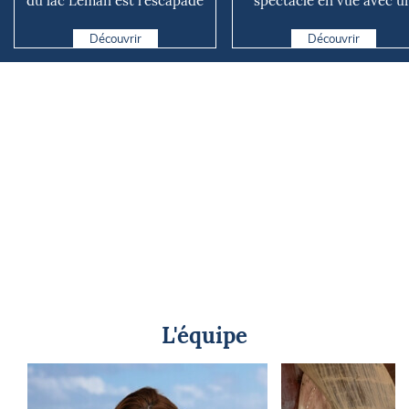
du lac Léman est l’escapade
spectacle en vue avec u
parfaite pour pr...
départ anticipé ce samedi
11h
Découvrir
Découvrir
L'équipe