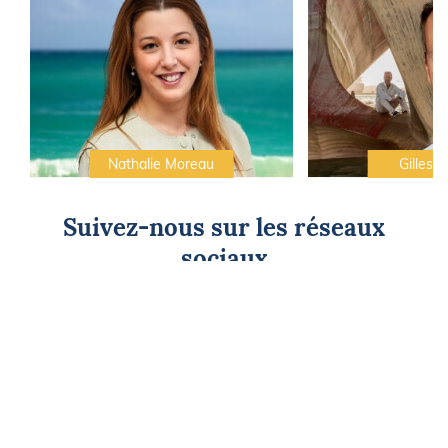
Nathalie Moreau
Gilles C
Suivez-nous sur les réseaux
sociaux
CAP SUR L'ÉVASION