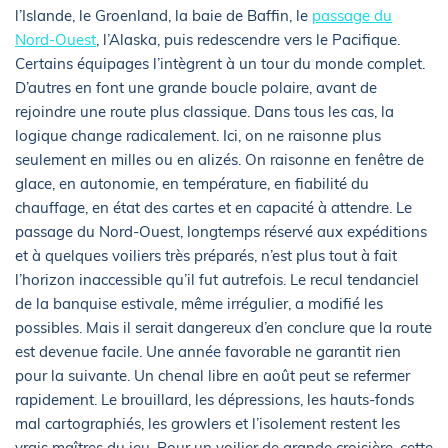
l’Islande, le Groenland, la baie de Baffin, le
passage du
Nord-Ouest
, l’Alaska, puis redescendre vers le Pacifique.
Certains équipages l’intègrent à un tour du monde complet.
D’autres en font une grande boucle polaire, avant de
rejoindre une route plus classique. Dans tous les cas, la
logique change radicalement. Ici, on ne raisonne plus
seulement en milles ou en alizés. On raisonne en fenêtre de
glace, en autonomie, en température, en fiabilité du
chauffage, en état des cartes et en capacité à attendre. Le
passage du Nord-Ouest, longtemps réservé aux expéditions
et à quelques voiliers très préparés, n’est plus tout à fait
l’horizon inaccessible qu’il fut autrefois. Le recul tendanciel
de la banquise estivale, même irrégulier, a modifié les
possibles. Mais il serait dangereux d’en conclure que la route
est devenue facile. Une année favorable ne garantit rien
pour la suivante. Un chenal libre en août peut se refermer
rapidement. Le brouillard, les dépressions, les hauts-fonds
mal cartographiés, les growlers et l’isolement restent les
vrais maîtres du jeu. Pour un voilier de grande croisière, cette