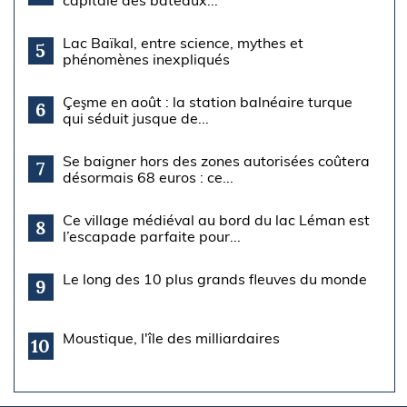
capitale des bateaux...
Lac Baïkal, entre science, mythes et
5
phénomènes inexpliqués
Çeşme en août : la station balnéaire turque
6
qui séduit jusque de...
Se baigner hors des zones autorisées coûtera
7
désormais 68 euros : ce...
Ce village médiéval au bord du lac Léman est
8
l’escapade parfaite pour...
Le long des 10 plus grands fleuves du monde
9
Moustique, l'île des milliardaires
10