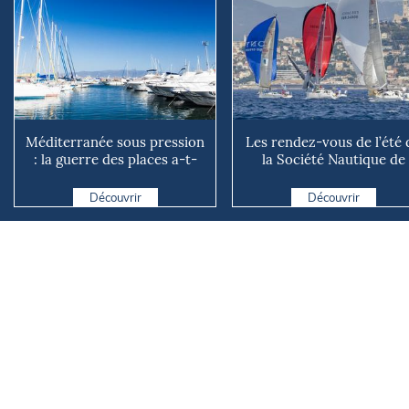
Méditerranée sous pression
Les rendez-vous de l’été 
: la guerre des places a-t-
la Société Nautique de
elle vraiment comm...
Marseille
Découvrir
Découvrir