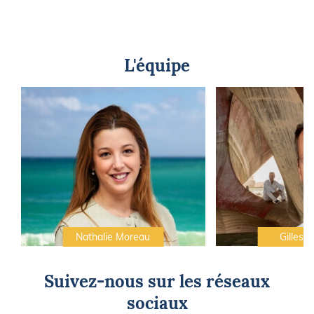
L'équipe
Nathalie Moreau
Gilles C
Suivez-nous sur les réseaux
sociaux