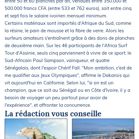
entre 50 et 60 planches par an, vendues entre 350.000 et
500.000 francs CFA (entre 533 et 762 euros), soit entre cinq
et sept fois le salaire ivoirien mensuel minimum.
Certains matériaux sont importés d'Afrique du Sud, comme
la résine, le pain de mousse et la fibre de verre. Alors les
surfeurs amateurs s'entraînent grâce à des dons de planches
de deuxième main. Sur les 46 participants de l'Africa Surf
Tour d'Assinie, seuls cinq parviennent à vivre de ce sport: le
Sud-Africain Paul Sampson, vainqueur, et quatre
Sénégalais, dont l'espoir Chérif Fall. "Mon ambition, c'est de
me qualifier aux Jeux Olympiques", affirme le Dakarois qui
vit aujourd'hui en Californie. Selon lui, "si on est un
champion, que ce soit au Sénégal ou en Côte d'Ivoire, il y a
besoin de voyager un peu partout pour avoir de
l'expérience", et affronter la concurrence.
La rédaction vous conseille