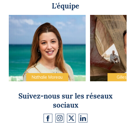
L'équipe
Nathalie Moreau
Gilles C
Suivez-nous sur les réseaux
sociaux