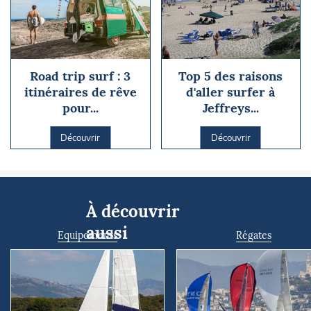
Road trip surf : 3
Top 5 des raisons
itinéraires de rêve
d'aller surfer à
pour...
Jeffreys...
Découvrir
Découvrir
À découvrir
aussi
Equipements
Régates