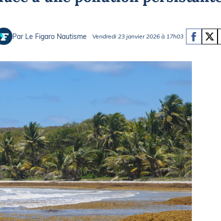
Briefings
ISIRS
che en mer
FLASH INFO
Par Le Figaro Nautisme
Vendredi 23 janvier 2026 à 17h03
ongée
isse