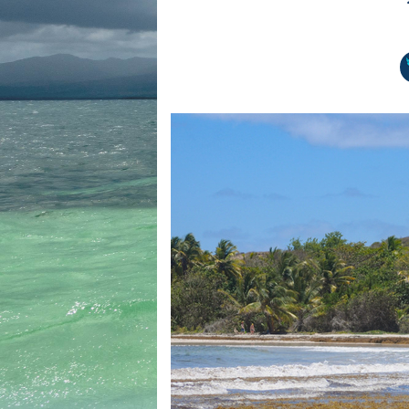
Equipements
LO
Salons
Pê
Economie
Pl
Yachting
Gl