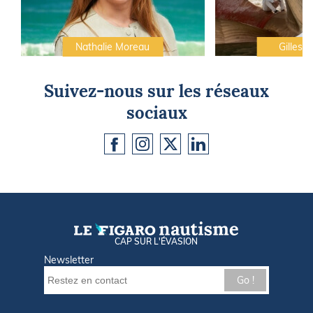
Nathalie Moreau
Gilles C
Suivez-nous sur les réseaux
sociaux
CAP SUR L'ÉVASION
Newsletter
Go !