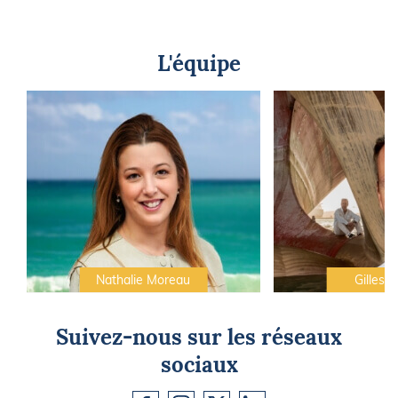
L'équipe
Nathalie Moreau
Gilles C
Suivez-nous sur les réseaux
sociaux