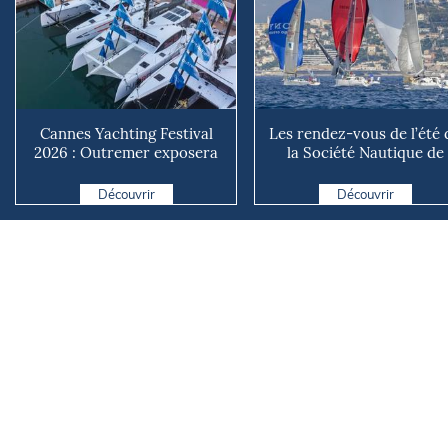
Cannes Yachting Festival
Les rendez-vous de l’été 
2026 : Outremer exposera
la Société Nautique de
deux catamarans taillé...
Marseille
Découvrir
Découvrir