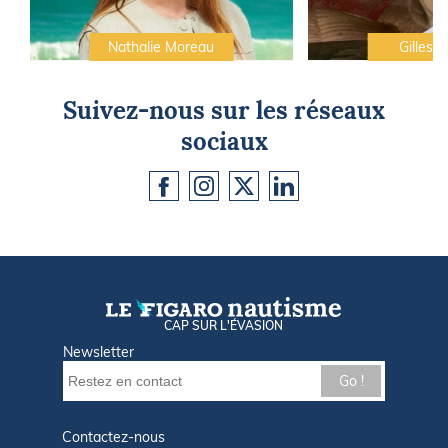
Nathalie Moreau
Gilles C
Suivez-nous sur les réseaux
sociaux
CAP SUR L'ÉVASION
Newsletter
Go !
Contactez-nous