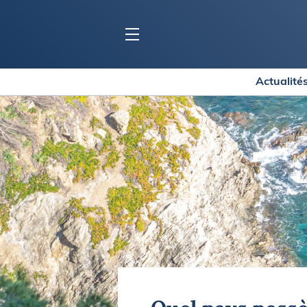
Actualité
BLOC MARINE
C
Ports
Co
Carnets de voyage
Ré
Dossiers de la
rédaction
La
Collection Bloc Marine
Tr
Application Bloc Marine
Ve
Règlementation
Ar
Ro
BATEAUX
Gu
Tr
Voiliers
Am
Bateaux à moteur