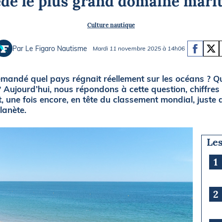
ède le plus grand domaine mari
Briefings
ISIRS
Culture nautique
che en mer
FLASH INFO
ongée
Par Le Figaro Nautisme
Mardi 11 novembre 2025 à 14h06
isse
mandé quel pays régnait réellement sur les océans ? Qu
ujourd’hui, nous répondons à cette question, chiffres à 
t, une fois encore, en tête du classement mondial, juste
lanète.
Les
1
2