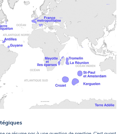
atégiques
e se résume pas à une question de prestige. C’est avant