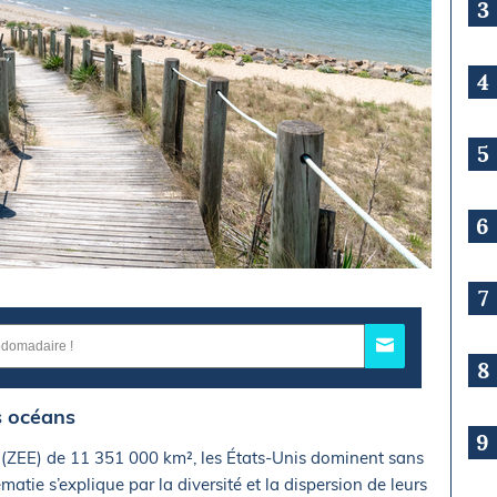
3
4
5
6
7
8
s océans
9
(ZEE) de 11 351 000 km², les États-Unis dominent sans
atie s’explique par la diversité et la dispersion de leurs