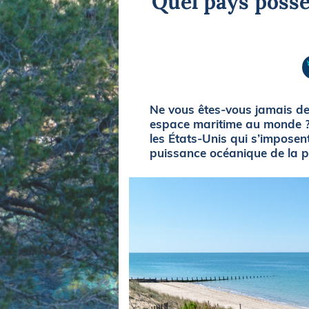
Quel pays poss
Equipements
LO
Salons
Pê
Economie
Pl
Yachting
Gl
Ne vous êtes-vous jamais de
espace maritime au monde ? A
les États-Unis qui s’imposen
puissance océanique de la p