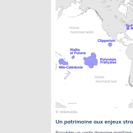
© Wikimédia
Un patrimoine aux enjeux str
Posséder un vaste domaine maritime n