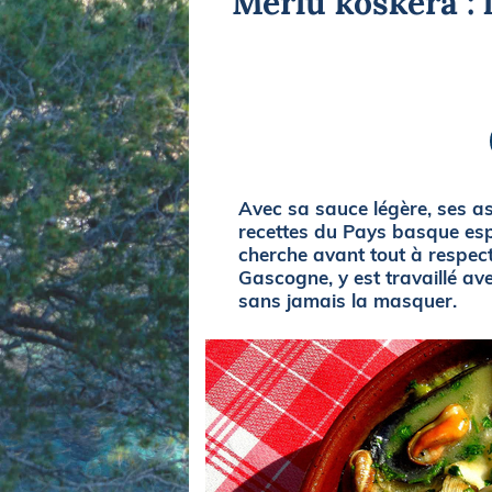
Merlu koskera : 
Equipements
LO
Salons
Pê
Economie
Pl
Yachting
Gl
Avec sa sauce légère, ses asp
recettes du Pays basque espa
cherche avant tout à respect
Gascogne, y est travaillé av
sans jamais la masquer.