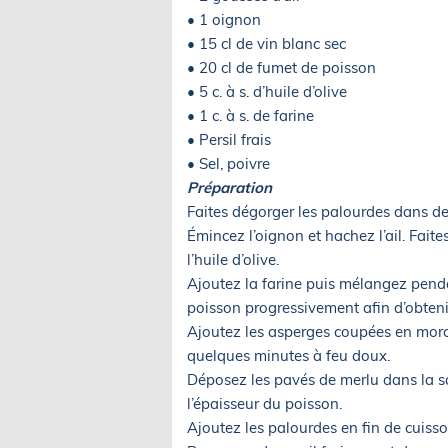
• 1 oignon
• 15 cl de vin blanc sec
• 20 cl de fumet de poisson
• 5 c. à s. d’huile d’olive
• 1 c. à s. de farine
• Persil frais
• Sel, poivre
Préparation
Faites dégorger les palourdes dans de
Émincez l’oignon et hachez l’ail. Fai
l’huile d’olive.
Ajoutez la farine puis mélangez penda
poisson progressivement afin d’obteni
Ajoutez les asperges coupées en morcea
quelques minutes à feu doux.
Déposez les pavés de merlu dans la sa
l’épaisseur du poisson.
Ajoutez les palourdes en fin de cuisso