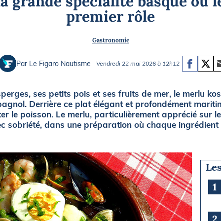
la grande spécialité basque où le
Briefings
ISIRS
premier rôle
che en mer
FLASH INFO
Gastronomie
ongée
isse
Par Le Figaro Nautisme
Vendredi 22 mai 2026 à 12h12
erges, ses petits pois et ses fruits de mer, le merlu ko
gnol. Derrière ce plat élégant et profondément maritime
er le poisson. Le merlu, particulièrement apprécié sur l
ec sobriété, dans une préparation où chaque ingrédient 
Les
1
2