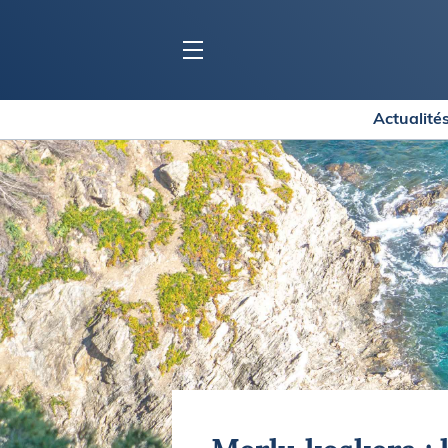
Actualité
BLOC MARINE
C
Ports
Co
Carnets de voyage
Ré
Dossiers de la
rédaction
La
Collection Bloc Marine
Tr
Application Bloc Marine
Ve
Règlementation
Ar
Ro
BATEAUX
Gu
Tr
Voiliers
Am
Bateaux à moteur