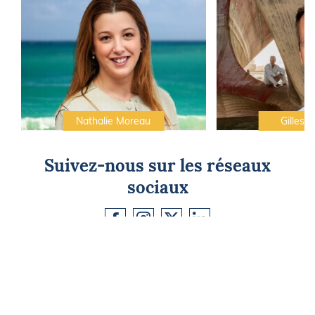
Nathalie Moreau
Gilles C
Suivez-nous sur les réseaux
sociaux