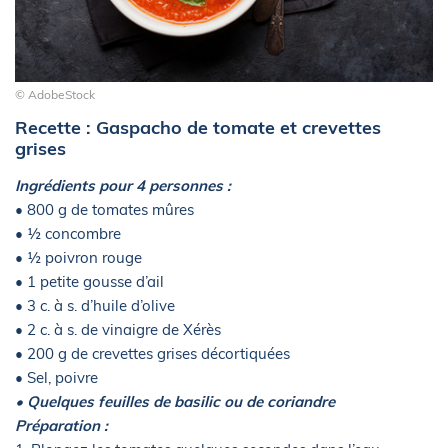
© AdobeStock
Recette : Gaspacho de tomate et crevettes
grises
Ingrédients pour 4 personnes :
• 800 g de tomates mûres
• ½ concombre
• ½ poivron rouge
• 1 petite gousse d’ail
• 3 c. à s. d’huile d’olive
• 2 c. à s. de vinaigre de Xérès
• 200 g de crevettes grises décortiquées
• Sel, poivre
• Quelques feuilles de basilic ou de coriandre
Préparation :