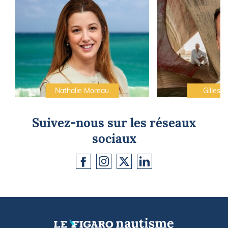
Nathalie Moreau
Gilles C
Suivez-nous sur les réseaux
sociaux