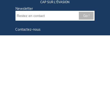
CAP SUR L'ÉVASION
Newsletter
Go !
Contactez-nous
Nos offres d'emploi
Tout savoir sur Le FIGARO Nautisme
Qui sommes-nous ?
Plan du site
Mentions légales
Paramètres des cookies
Infos cookies
Politique de confidentialité
CGU