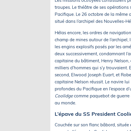
Les missions octroyées consistaient p
troupes. Le théâtre de ses opérations
Pacifique. Le 26 octobre de la même a
situé dans l’archipel des Nouvelles-H
Hélas encore, les ordres de navigati
champ de mines autour de l’archipel, 
les engins explosifs posés par les amér
deux successivement, condamnant l’a
capitaine du bâtiment, Henry Nelson, d
milliers d’hommes qui s’y trouvaient.
second, Elwood Joseph Euart, et Robe
capitaine Nelson réussit. Le navire lu
profondes du Pacifique en l’espace d
Coolidge
comme paquebot de guerre et 
au monde.
L’épave du SS President Cool
Couchée sur son flanc bâbord, située 