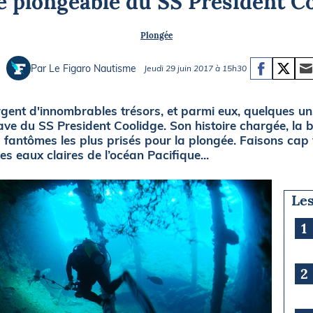
e plongeable du SS President C
Briefings
ISIRS
Plongée
che en mer
FLASH INFO
ongée
Par Le Figaro Nautisme
Jeudi 29 juin 2017 à 15h30
isse
gent d'innombrables trésors, et parmi eux, quelques uns
ve du SS President Coolidge. Son histoire chargée, la be
fantômes les plus prisés pour la plongée. Faisons cap ve
es eaux claires de l’océan Pacifique...
Les
1
2