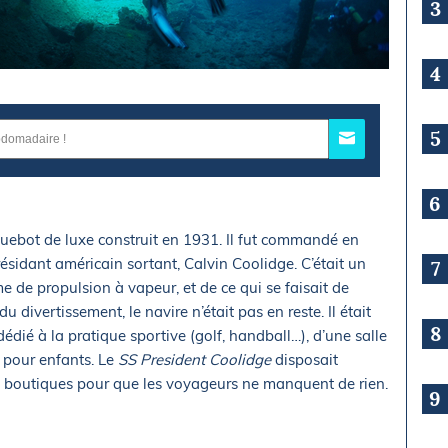
3
4
5
6
uebot de luxe construit en 1931. Il fut commandé en
sidant américain sortant, Calvin Coolidge. C’était un
7
 de propulsion à vapeur, et de ce qui se faisait de
 divertissement, le navire n’était pas en reste. Il était
8
dié à la pratique sportive (golf, handball…), d’une salle
 pour enfants. Le
SS President Coolidge
disposait
es boutiques pour que les voyageurs ne manquent de rien.
9