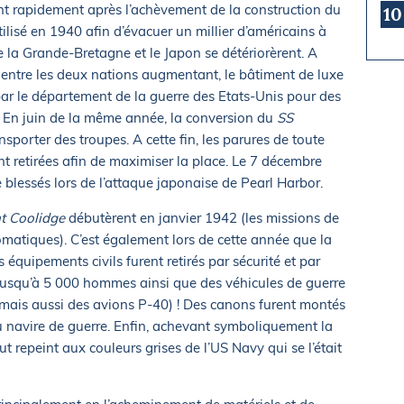
nt rapidement après l’achèvement de la construction du
10
utilisé en 1940 afin d’évacuer un millier d’américains à
e la Grande-Bretagne et le Japon se détériorèrent. A
t entre les deux nations augmentant, le bâtiment de luxe
 par le département de la guerre des Etats-Unis pour des
 En juin de la même année, la conversion du
SS
sporter des troupes. A cette fin, les parures de toute
nt retirées afin de maximiser la place. Le 7 décembre
de blessés lors de l’attaque japonaise de Pearl Harbor.
t Coolidge
débutèrent en janvier 1942 (les missions de
matiques). C’est également lors de cette année que la
quipements civils furent retirés par sécurité et par
r jusqu’à 5 000 hommes ainsi que des véhicules de guerre
mais aussi des avions P-40) ! Des canons furent montés
u navire de guerre. Enfin, achevant symboliquement la
ut repeint aux couleurs grises de l’US Navy qui se l’était