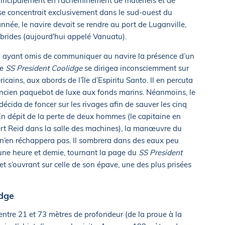
rincipalement en l’acheminement de matériels et de
 se concentrait exclusivement dans le sud-ouest du
nnée, le navire devait se rendre au port de Luganville,
ébrides (aujourd'hui appelé Vanuatu).
on ayant omis de communiquer au navire la présence d’un
le
SS President Coolidge
se dirigea inconsciemment sur
icains, aux abords de l’île d’Espiritu Santo. Il en percuta
ncien paquebot de luxe aux fonds marins. Néanmoins, le
écida de foncer sur les rivages afin de sauver les cinq
 En dépit de la perte de deux hommes (le capitaine en
rt Reid dans la salle des machines), la manœuvre du
i n’en réchappera pas. Il sombrera dans des eaux peu
’une heure et demie, tournant la page du
SS President
s’ouvrant sur celle de son épave, une des plus prisées
idge
entre 21 et 73 mètres de profondeur (de la proue à la