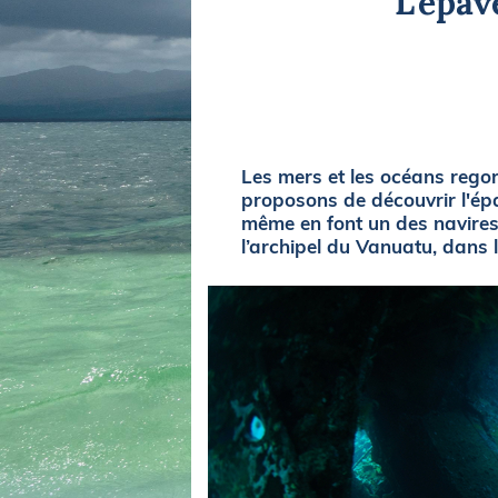
L’épav
Equipements
LO
Salons
Pê
Economie
Pl
Yachting
Gl
Les mers et les océans regor
proposons de découvrir l'épa
même en font un des navires 
l’archipel du Vanuatu, dans l