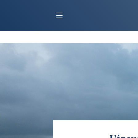
BLOC MARINE
C
Ports
Co
Carnets de voyage
Ré
Dossiers de la
rédaction
La
Collection Bloc Marine
Tr
Application Bloc Marine
Ve
Règlementation
Ar
Ro
BATEAUX
Gu
Tr
Voiliers
Am
Bateaux à moteur