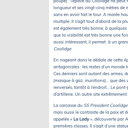
poupe) : l’épave du Coolidge ne peut f
longueur et ses vingt-cinq mètres de 
sans en avoir fait le tour. A marée haut
multiple. Il s’agit tout d’abord de la
est également très bonne, à quelques 
que la visibilité est très bonne une f
aussi intéressant, il permet à un gra
Coolidge
.
En nageant dans le dédale de cette 
antagonistes : les restes d’un monde l
Ces derniers sont autant des armes, d
(masque à gaz, munitions)… que des v
renversés, tantôt à l’endroit… Le pon
d’artillerie. Un autre site extrêmement
La carcasse du
SS President Coolidge
mais aussi le contraste de la paix et d
appelée «
La Lady
», découverte par A
premières classes. Il s’agit d’une st