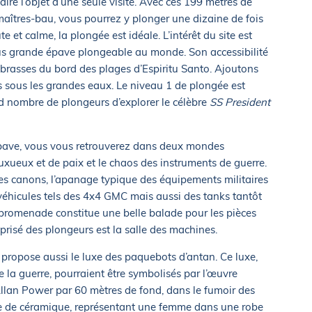
aire l’objet d’une seule visite. Avec ces 199 mètres de
maîtres-bau, vous pourrez y plonger une dizaine de fois
e et calme, la plongée est idéale. L’intérêt du site est
 plus grande épave plongeable au monde. Son accessibilité
brasses du bord des plages d’Espiritu Santo. Ajoutons
ois sous les grandes eaux. Le niveau 1 de plongée est
nd nombre de plongeurs d’explorer le célèbre
SS President
épave, vous vous retrouverez dans deux mondes
uxueux et de paix et le chaos des instruments de guerre.
es canons, l’apanage typique des équipements militaires
éhicules tels des 4x4 GMC mais aussi des tanks tantôt
t-promenade constitue une belle balade pour les pièces
 prisé des plongeurs est la salle des machines.
propose aussi le luxe des paquebots d’antan. Ce luxe,
e la guerre, pourraient être symbolisés par l’œuvre
llan Power par 60 mètres de fond, dans le fumoir des
atue de céramique, représentant une femme dans une robe