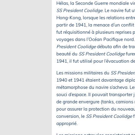
Hélas, la Seconde Guerre mondiale vi
SS President Coolidge
. Le navire fut 
Hong-Kong, lorsque les relations entr
partir de 1941, la menace d’un confli
fut réquisitionné à plusieurs reprises
voyages dans l’Océan Pacifique nord.
President Coolidge
débuta afin de tran
beauté du
SS President Coolidge
fure
1941, il fut utilisé pour l’évacuation 
Les missions militaires du
SS Presiden
1940 et 1941 étaient davantage diplo
métamorphose du navire s’acheva. Les é
souci d’espace. Il pouvait transporte
de grande envergure (tanks, camions 
pour assurer la protection du nouvea
conversion, le
SS President Coolidge
f
approprié.