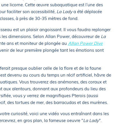
t une licorne. Cette œuvre subaquatique est l’une des
 faciliter son accessibilité,
La Lady
a été déplacée
classes, à près de 30-35 mètres de fond.
sseau est un plaisir angoissant. Il vous faudra replonger
es les dimensions. Selon Allan Power, découvreur de
La
rente ans et moniteur de plongée au
Allan Power Dive
ouvenir de leur première plongée tant les émotions sont
rait presque oublier celle de la flore et de la faune
est devenu au cours du temps un récif artificiel, hâvre de
uatiques. Vous trouverez des anémones, des coraux et
t aux alentours, donnant aux profondeurs du lieu des
rsifiée, vous y verrez de magnifiques Pterois (aussi
écif, des tortues de mer, des barracudas et des murènes.
e votre curiosité, voici une vidéo vous entraînant dans les
ercevrez, en gros plan, la fameuse oeuvre "
La Lady
".