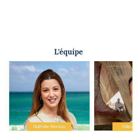
L'équipe
Nathalie Moreau
Gilles C