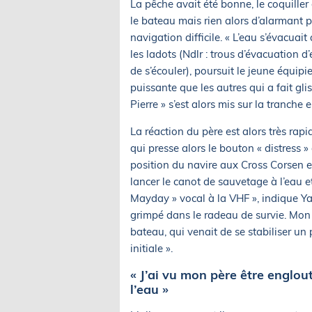
La pêche avait été bonne, le coquille
le bateau mais rien alors d’alarmant 
navigation difficile. « L’eau s’évacua
les ladots (Ndlr : trous d’évacuation 
de s’écouler), poursuit le jeune équip
puissante que les autres qui a fait gl
Pierre » s’est alors mis sur la tranche 
La réaction du père est alors très rapid
qui presse alors le bouton « distress »
position du navire aux Cross Corsen et
lancer le canot de sauvetage à l’eau 
Mayday » vocal à la VHF », indique Yann
grimpé dans le radeau de survie. Mon p
bateau, qui venait de se stabiliser un
initiale ».
« J’ai vu mon père être englou
l’eau »