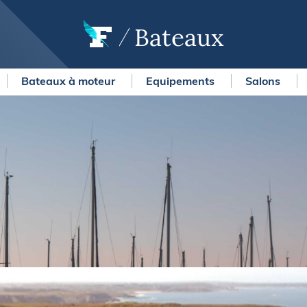
Bateaux
Bateaux à moteur
Equipements
Salons
OURSES
MÉTÉO MARINE
urses au large
LIFESTYLE
gates
Shopping
 Solitaire du Figaro Paprec
Culture nautique
ansat Paprec
Gastronomie
ndée Globe
Blogs
kea Ultim Challenge
SERVICES
ute du Rhum - Destination
adeloupe
Nos magazines
ansat Café l'Or
La newsletter
erica's Cup
METEO CONSULT Marine