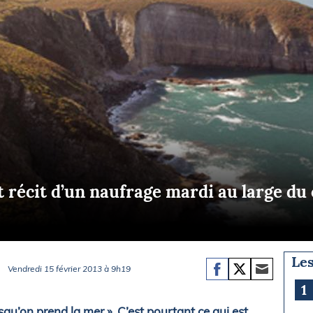
Briefings
ISIRS
che en mer
FLASH INFO
ongée
isse
 récit d’un naufrage mardi au large du
Les
Vendredi 15 février 2013 à 9h19
1
squ’on prend la mer ». C’est pourtant ce qui est