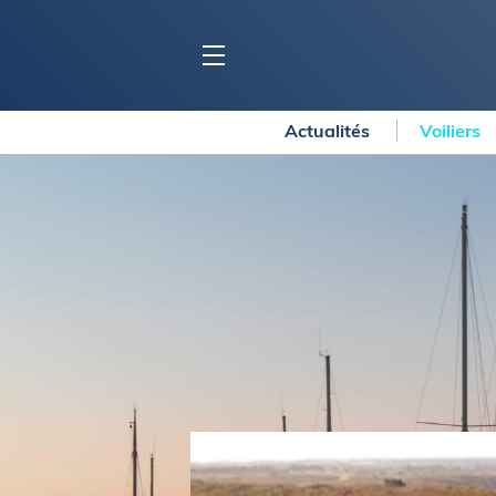
Actualités
Voiliers
BLOC MARINE
C
Ports
Co
Carnets de voyage
Ré
Dossiers de la
rédaction
La
Collection Bloc Marine
Tr
Application Bloc Marine
Ve
Règlementation
Ar
Ro
BATEAUX
Gu
Tr
Voiliers
Am
Bateaux à moteur