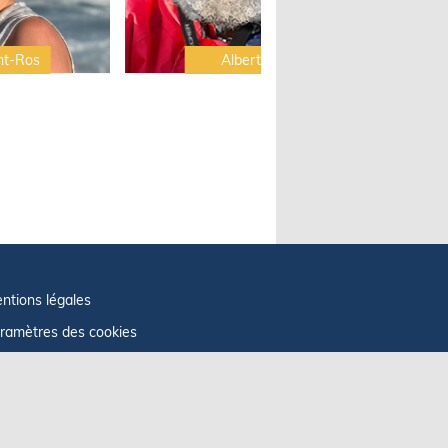
nt-Ros
Albert Brel
ntions légales
ramètres des cookies
fos cookies
litique de confidentialité
GU