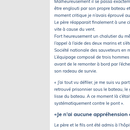
Malheureusement il se passa exactemen
être englouti par son propre bateau et
moment critique je n’avais éprouvé aucu
Le père réapparait finalement à une c
vite à cause du vent.
Fort heureusement un chalutier du mê
l’appel à l’aide des deux marins et s’é
Société nationale des sauveteurs en m
L’équipage composé de trois hommes a
avant de le remonter à bord par l’échel
son radeau de survie.
« J’ai tout vu défiler, je me suis vu pa
retrouvé prisonnier sous le bateau, l
lisse du bateau. A ce moment là c’était
systématiquement contre le pont ».
«Je n’ai aucune appréhension 
Le père et le fils ont été admis à l’hô