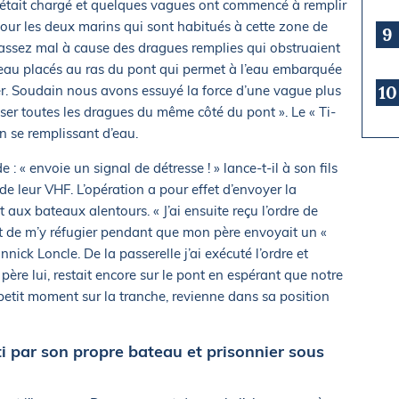
r était chargé et quelques vagues ont commencé à remplir
pour les deux marins qui sont habitués à cette zone de
9
it assez mal à cause des dragues remplies qui obstruaient
d’eau placés au ras du pont qui permet à l’eau embarquée
10
ier. Soudain nous avons essuyé la force d’une vague plus
isser toutes les dragues du même côté du pont ». Le « Ti-
en se remplissant d’eau.
e : « envoie un signal de détresse ! » lance-t-il à son fils
 de leur VHF. L’opération a pour effet d’envoyer la
 aux bateaux alentours. « J’ai ensuite reçu l’ordre de
et de m’y réfugier pendant que mon père envoyait un «
ick Loncle. De la passerelle j’ai exécuté l’ordre et
ère lui, restait encore sur le pont en espérant que notre
 petit moment sur la tranche, revienne dans sa position
ti par son propre bateau et prisonnier sous