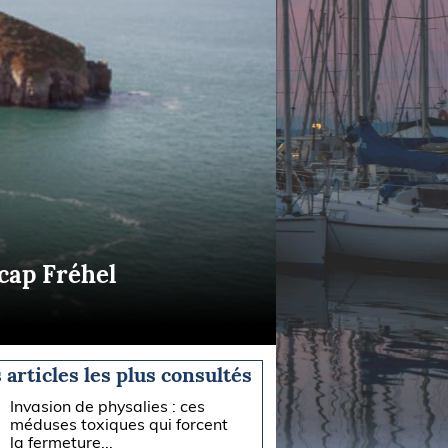
 cap Fréhel
 articles les plus consultés
Invasion de physalies : ces
méduses toxiques qui forcent
la fermeture...