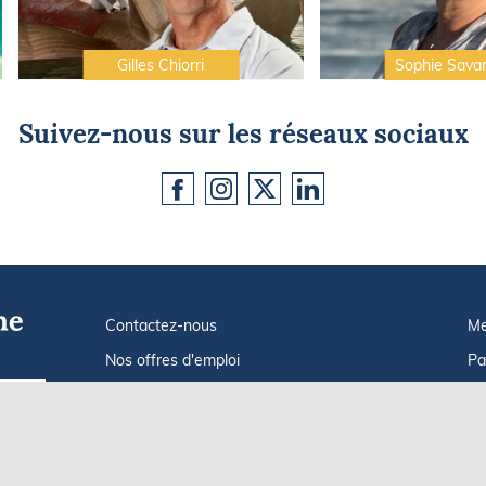
Gilles Chiorri
Sophie Sava
Suivez-nous sur les réseaux sociaux
Contactez-nous
Me
Nos offres d'emploi
Pa
Tout savoir sur Le FIGARO Nautisme
In
Go !
Qui sommes-nous ?
Po
Plan du site
C