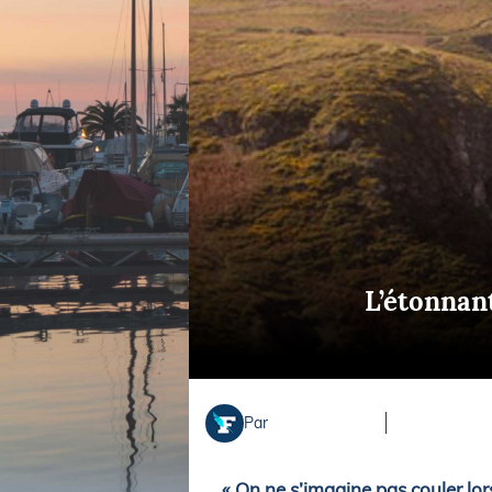
Equipements
LO
Salons
Pê
Economie
Pl
Yachting
Gl
L’étonnant
Par
« On ne s’imagine pas couler lor