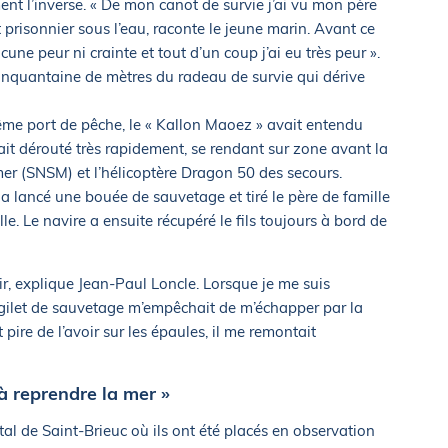
t l’inverse. « De mon canot de survie j’ai vu mon père
 prisonnier sous l’eau, raconte le jeune marin. Avant ce
ne peur ni crainte et tout d’un coup j’ai eu très peur ».
inquantaine de mètres du radeau de survie qui dérive
me port de pêche, le « Kallon Maoez » avait entendu
tait dérouté très rapidement, se rendant sur zone avant la
er (SNSM) et l’hélicoptère Dragon 50 des secours.
 lancé une bouée de sauvetage et tiré le père de famille
le. Le navire a ensuite récupéré le fils toujours à bord de
rtir, explique Jean-Paul Loncle. Lorsque je me suis
e gilet de sauvetage m’empêchait de m’échapper par la
 pire de l’avoir sur les épaules, il me remontait
à reprendre la mer »
pital de Saint-Brieuc où ils ont été placés en observation