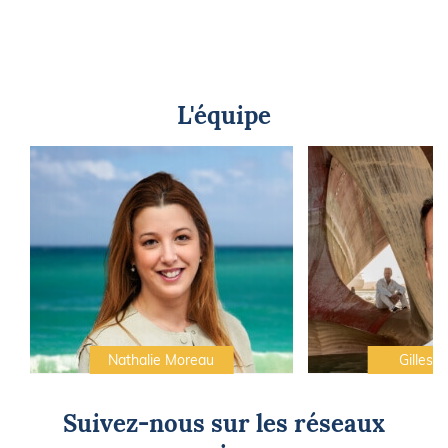
L'équipe
Nathalie Moreau
Gilles C
Suivez-nous sur les réseaux