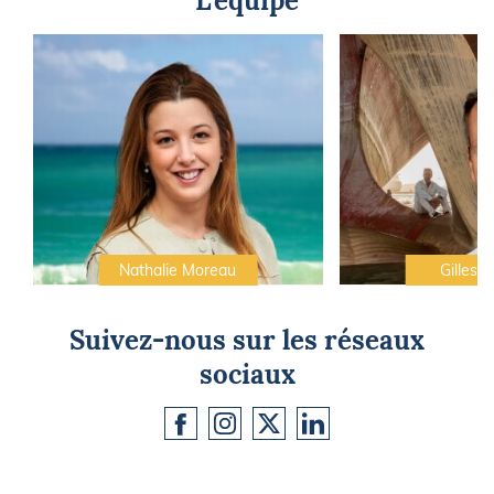
L'équipe
Nathalie Moreau
Gilles C
Suivez-nous sur les réseaux
sociaux