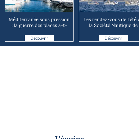
Méditerranée sous pression
Les rendez-vous de l’été 
: la guerre des places a-t-
la Société Nautique de
elle vraiment comm...
Marseille
Découvrir
Découvrir