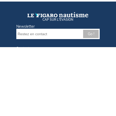
CAP SUR L'ÉVASION
Newsletter
Go !
Contactez-nous
Nos offres d'emploi
Tout savoir sur Le FIGARO Nautisme
Qui sommes-nous ?
Plan du site
Mentions légales
Paramètres des cookies
Infos cookies