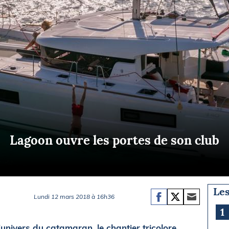
Briefings
ISIRS
che en mer
FLASH INFO
ongée
isse
Lagoon ouvre les portes de son club
Les
Lundi 12 mars 2018 à 16h36
1
univers du catamaran, le chantier tricolore