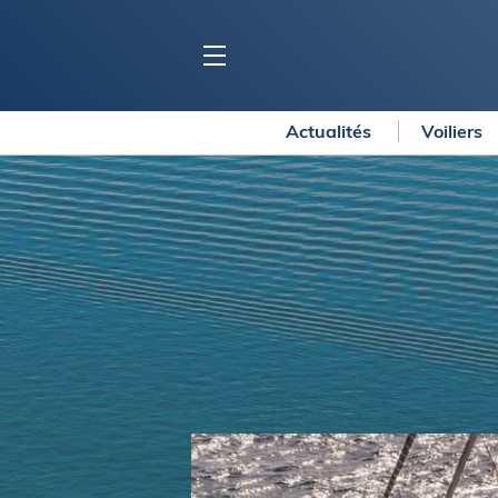
Actualités
Voiliers
BLOC MARINE
C
Ports
Co
Carnets de voyage
Ré
Dossiers de la
rédaction
La
Collection Bloc Marine
Tr
Application Bloc Marine
Ve
Règlementation
Ar
Ro
BATEAUX
Gu
Tr
Voiliers
Am
Bateaux à moteur