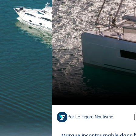
Equipements
LO
Salons
Pê
Economie
Pl
Yachting
Gl
Par Le Figaro Nautisme
Marque incontournable dans l'