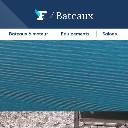
Bateaux
Bateaux à moteur
Equipements
Salons
OURSES
MÉTÉO MARINE
urses au large
LIFESTYLE
gates
Shopping
 Solitaire du Figaro Paprec
Culture nautique
ansat Paprec
Gastronomie
ndée Globe
Blogs
kea Ultim Challenge
SERVICES
ute du Rhum - Destination
adeloupe
Nos magazines
ansat Café l'Or
La newsletter
erica's Cup
METEO CONSULT Marine