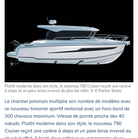
Plutôt moderne dans son style, le nouveau 790 Cruiser reçoit une carène
à steps et un pare-brise inversé du plus bel effet. © © Parker Boats
Le chantier polonais multiplie son nombre de modèles avec
ce nouveau timonier sportif motorisé avec un hors-bord de
300 chevaux maximum. Vitesse de pointe proche des 40
nœuds. Plutôt moderne dans son style, le nouveau 790
Cruiser reçoit une carène à steps et un pare-brise inversé du