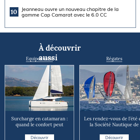
Jeanneau ouvre un nouveau chapitre de la
10
gamme Cap Camarat avec le 6.0 CC
À découvrir
aussi
Equipements
Régates
Surcharge en catamaran :
Les rendez-vous de l’été 
quand le confort peut
la Société Nautique de
coûter cher en mer
Marseille
Découvrir
Découvrir