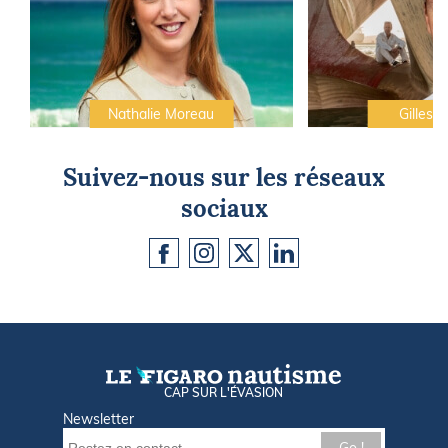
Nathalie Moreau
Gilles C
Suivez-nous sur les réseaux
sociaux
CAP SUR L'ÉVASION
Newsletter
Go !