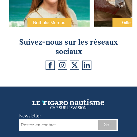
Nathalie Moreau
Gilles C
Suivez-nous sur les réseaux
sociaux
CAP SUR L'ÉVASION
Newsletter
Go !