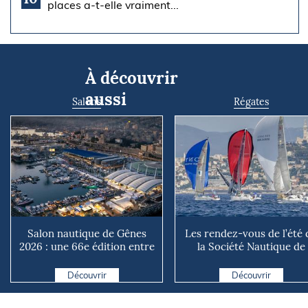
places a-t-elle vraiment...
À découvrir
aussi
Salons
Régates
Salon nautique de Gênes
Les rendez-vous de l’été 
2026 : une 66e édition entre
la Société Nautique de
renouveau et ambiti...
Marseille
Découvrir
Découvrir