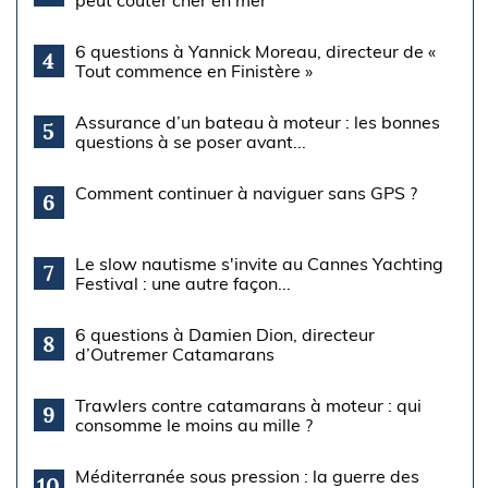
peut coûter cher en mer
6 questions à Yannick Moreau, directeur de «
4
Tout commence en Finistère »
Assurance d’un bateau à moteur : les bonnes
5
questions à se poser avant...
Comment continuer à naviguer sans GPS ?
6
Le slow nautisme s'invite au Cannes Yachting
7
Festival : une autre façon...
6 questions à Damien Dion, directeur
8
d’Outremer Catamarans
Trawlers contre catamarans à moteur : qui
9
consomme le moins au mille ?
Méditerranée sous pression : la guerre des
10