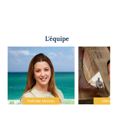
L'équipe
Nathalie Moreau
Gilles C