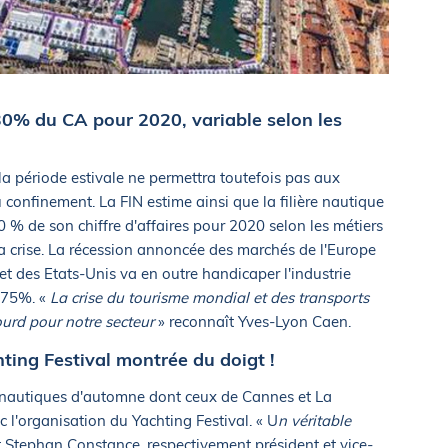
30% du CA pour 2020, variable selon les
a période estivale ne permettra toutefois pas aux
au confinement. La FIN estime ainsi que la filière nautique
0 % de son chiffre d'affaires pour 2020 selon les métiers
a crise. La récession annoncée des marchés de l'Europe
 des Etats-Unis va en outre handicaper l'industrie
 75%. «
La crise du tourisme mondial et des transports
ourd pour notre secteur
» reconnaît Yves-Lyon Caen.
ting Festival montrée du doigt !
 nautiques d'automne dont ceux de Cannes et La
c l'organisation du Yachting Festival. « U
n véritable
 Stephan Constance, respectivement président et vice-