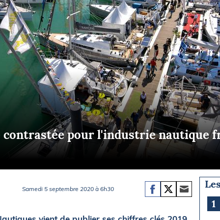
Briefings
ISIRS
che en mer
FLASH INFO
ongée
isse
 contrastée pour l'industrie nautique f
Les
Samedi 5 septembre 2020 à 6h30
1
autiques vient de publier ses chiffres clés 2019