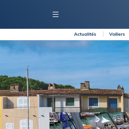
Actualités
Voiliers
BLOC MARINE
C
Ports
Co
Carnets de voyage
Ré
Dossiers de la
rédaction
La
Collection Bloc Marine
Tr
Application Bloc Marine
Ve
Règlementation
Ar
Ro
BATEAUX
Gu
Tr
Voiliers
Am
Bateaux à moteur