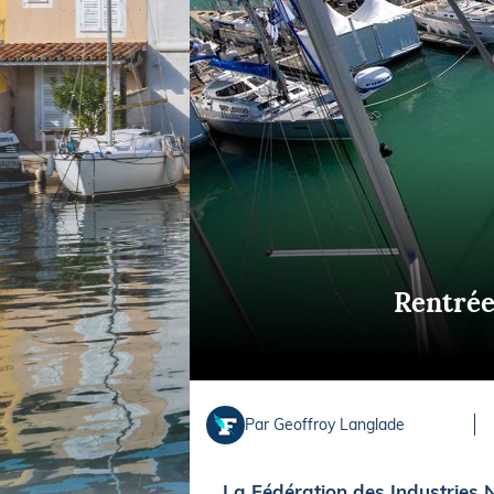
Equipements
LO
Salons
Pê
Economie
Pl
Yachting
Gl
Rentrée
Par Geoffroy Langlade
La Fédération des Industries N