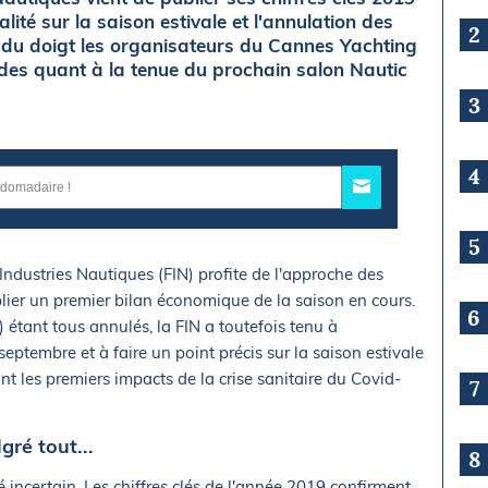
lité sur la saison estivale et l'annulation des
2
 du doigt les organisateurs du Cannes Yachting
tudes quant à la tenue du prochain salon Nautic
3
4
5
Industries Nautiques (FIN) profite de l'approche des
ier un premier bilan économique de la saison en cours.
6
étant tous annulés, la FIN a toutefois tenu à
septembre et à faire un point précis sur la saison estivale
nt les premiers impacts de la crise sanitaire du Covid-
7
ré tout...
8
incertain. Les chiffres clés de l'année 2019 confirment