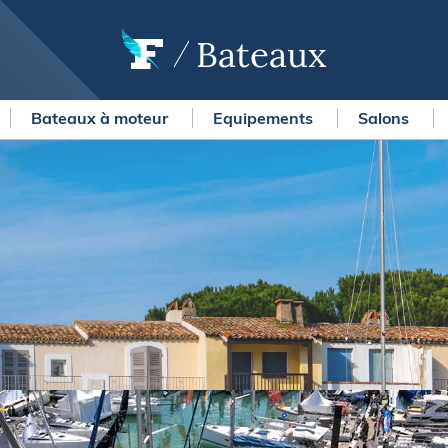
Bateaux
Bateaux à moteur
Equipements
Salons
OURSES
MÉTÉO MARINE
urses au large
LIFESTYLE
gates
Shopping
 Solitaire du Figaro Paprec
Culture nautique
ansat Paprec
Gastronomie
ndée Globe
Blogs
kea Ultim Challenge
SERVICES
ute du Rhum - Destination
adeloupe
Nos magazines
ansat Café l'Or
La newsletter
erica's Cup
METEO CONSULT Marine