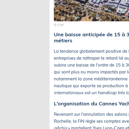
© CYF
Une baisse anticipée de 15 à 
métiers
La tendance globalement positive de l
entreprises de rattraper le retard lié 
subira une baisse de l'ordre de 15 à 3
qui sont plus ou moins impactés par l
notamment la zone méditerranéenne et
nautique qui exporte sa production à
internationaux est un handicap très l
L'organisation du Cannes Yach
Revenant sur l'annulation des salons
Rochelle, la FIN règle ses comptes ave
gâchis
» martellent Yves Lyon-Caen et