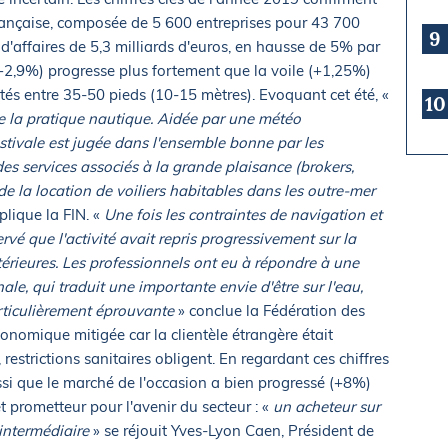
 française, composée de 5 600 entreprises pour 43 700
9
e d'affaires de 5,3 milliards d'euros, en hausse de 5% par
+2,9%) progresse plus fortement que la voile (+1,25%)
tés entre 35-50 pieds (10-15 mètres). Evoquant cet été, «
10
e la pratique nautique. Aidée par une météo
estivale est jugée dans l'ensemble bonne par les
des services associés à la grande plaisance (brokers,
t de la location de voiliers habitables dans les outre-mer
plique la FIN. «
Une fois les contraintes de navigation et
rvé que l'activité avait repris progressivement sur la
ntérieures. Les professionnels ont eu à répondre à une
le, qui traduit une importante envie d'être sur l'eau,
ticulièrement éprouvante
» conclue la Fédération des
onomique mitigée car la clientèle étrangère était
 restrictions sanitaires obligent. En regardant ces chiffres
ussi que le marché de l'occasion a bien progressé (+8%)
t prometteur pour l'avenir du secteur : «
un acheteur sur
intermédiaire
» se réjouit Yves-Lyon Caen, Président de