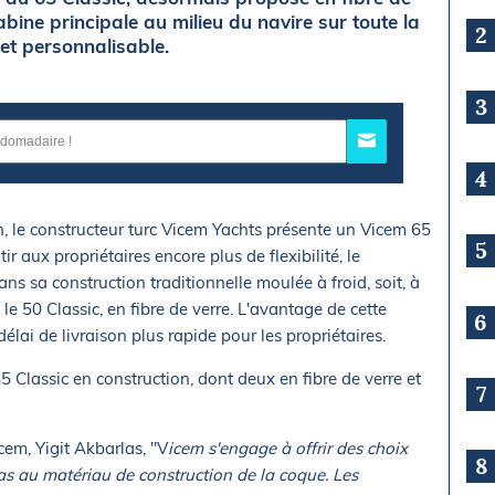
bine principale au milieu du navire sur toute la
2
et personnalisable.
3
4
n, le constructeur turc Vicem Yachts présente un Vicem 65
5
ir aux propriétaires encore plus de flexibilité, le
ns sa construction traditionnelle moulée à froid, soit, à
le 50 Classic, en fibre de verre. L'avantage de cette
6
délai de livraison plus rapide pour les propriétaires.
 Classic en construction, dont deux en fibre de verre et
7
cem, Yigit Akbarlas, "V
icem s'engage à offrir des choix
8
 pas au matériau de construction de la coque. Les