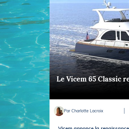
Equipements
LO
Salons
Pê
Economie
Pl
Yachting
Gl
Le Vicem 65 Classic r
Par Charlotte Lacroix
Vicem annonce la renaissance 