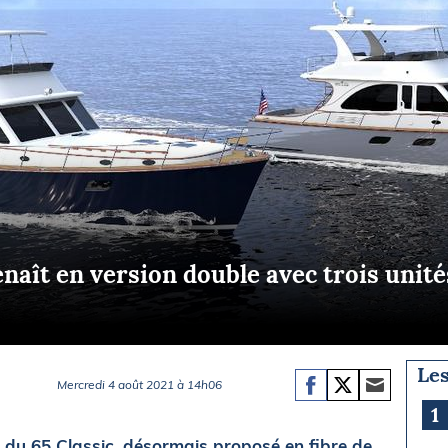
Briefings
ISIRS
che en mer
FLASH INFO
ongée
isse
enaît en version double avec trois unité
Les
Mercredi 4 août 2021 à 14h06
1
du 65 Classic, désormais proposé en fibre de