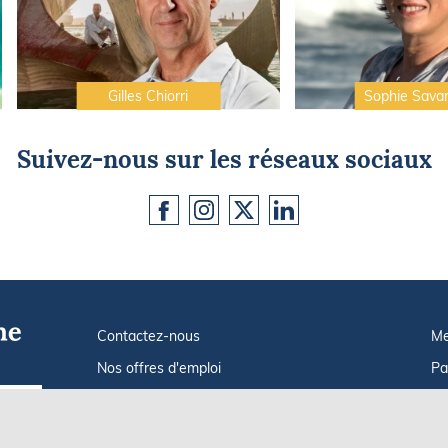
Gilles Chiorri
Sophie Sava
Suivez-nous sur les réseaux sociaux
Contactez-nous
Me
Nos offres d'emploi
Pa
Tout savoir sur Le FIGARO Nautisme
In
Go !
Qui sommes-nous ?
Po