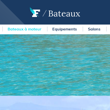
Bateaux
Bateaux à moteur
Equipements
Salons
OURSES
MÉTÉO MARINE
urses au large
LIFESTYLE
gates
Shopping
 Solitaire du Figaro Paprec
Culture nautique
ansat Paprec
Gastronomie
ndée Globe
Blogs
kea Ultim Challenge
SERVICES
ute du Rhum - Destination
adeloupe
Nos magazines
ansat Café l'Or
La newsletter
erica's Cup
METEO CONSULT Marine