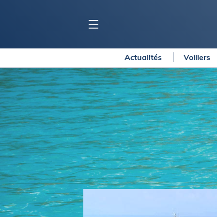
Actualités
Voiliers
BLOC MARINE
C
Ports
Co
Carnets de voyage
Ré
Dossiers de la
rédaction
La
Collection Bloc Marine
Tr
Application Bloc Marine
Ve
Règlementation
Ar
Ro
BATEAUX
Gu
Tr
Voiliers
Am
Bateaux à moteur