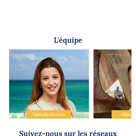
L'équipe
Nathalie Moreau
Gilles C
Suivez-nous sur les réseaux