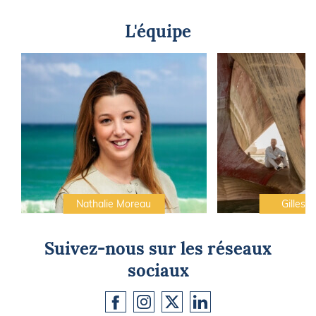
L'équipe
Nathalie Moreau
Gilles C
Suivez-nous sur les réseaux
sociaux