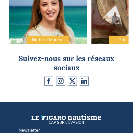
Nathalie Moreau
Gilles C
Suivez-nous sur les réseaux
sociaux
CAP SUR L'ÉVASION
Newsletter