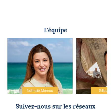
L'équipe
Nathalie Moreau
Gilles C
Suivez-nous sur les réseaux