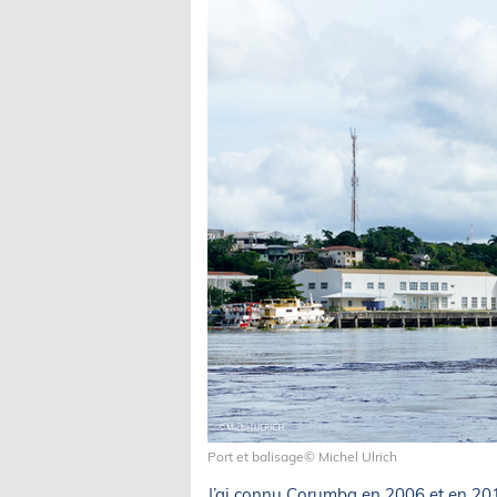
Port et balisage© Michel Ulrich
J’ai connu Corumba en 2006 et en 2017