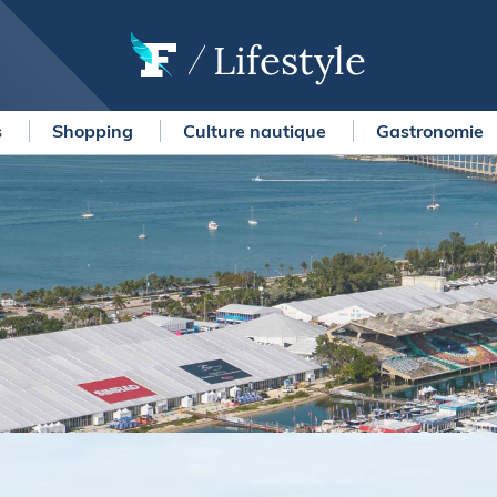
Lifestyle
s
Shopping
Culture nautique
Gastronomie
OURSES
MÉTÉO MARINE
urses au large
LIFESTYLE
gates
Shopping
 Solitaire du Figaro Paprec
Culture nautique
ansat Paprec
Gastronomie
ndée Globe
Blogs
kea Ultim Challenge
SERVICES
ute du Rhum - Destination
adeloupe
Nos magazines
ansat Café l'Or
La newsletter
erica's Cup
METEO CONSULT Marine