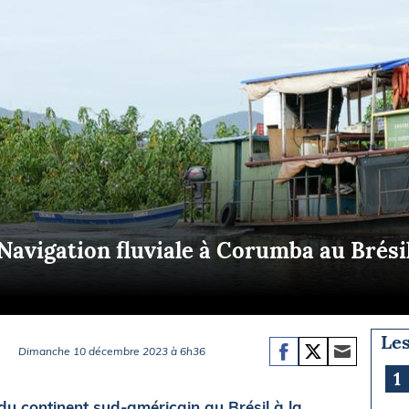
Briefings
ISIRS
che en mer
FLASH INFO
ongée
isse
Navigation fluviale à Corumba au Brési
Les
Dimanche 10 décembre 2023 à 6h36
1
du continent sud-américain au Brésil à la