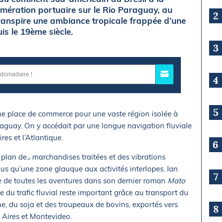
lomération portuaire sur le Rio Paraguay, au
2
anspire une ambiance tropicale frappée d’une
is le 19ème siècle.
3
4
5
 une place de commerce pour une vaste région isolée à
Paraguay. On y accédait par une longue navigation fluviale
es et l’Atlantique.
6
e plan des marchandises traitées et des vibrations
lus qu’une zone glauque aux activités interlopes. Ian
7
 de toutes les aventures dans son dernier roman
Mato
 du trafic fluvial reste important grâce au transport du
ine, du soja et des troupeaux de bovins, exportés vers
8
 Aires et Montevideo.