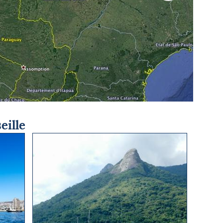
© Google 
eille