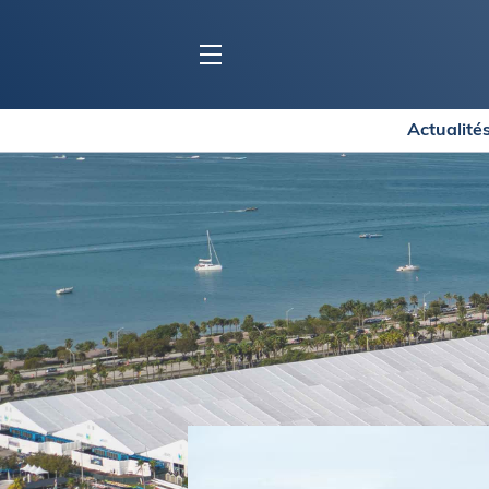
Actualité
BLOC MARINE
C
Ports
Co
Carnets de voyage
Ré
Dossiers de la
rédaction
La
Collection Bloc Marine
Tr
Application Bloc Marine
Ve
Règlementation
Ar
Ro
BATEAUX
Gu
Tr
Voiliers
Am
Bateaux à moteur