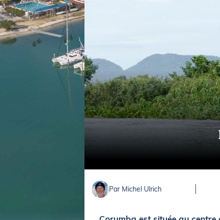
Equipements
LO
Salons
Pê
Economie
Pl
Yachting
Gl
Par Michel Ulrich
Corumba est située au centre 