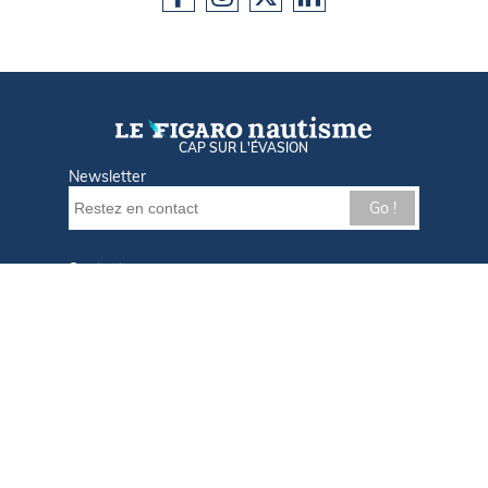
CAP SUR L'ÉVASION
Newsletter
Go !
Contactez-nous
Nos offres d'emploi
Tout savoir sur Le FIGARO Nautisme
Qui sommes-nous ?
Plan du site
Mentions légales