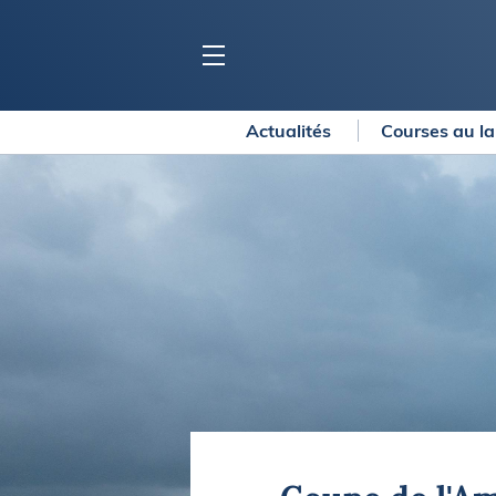
Actualités
Courses au l
BLOC MARINE
C
Ports
Co
Carnets de voyage
Ré
Dossiers de la
rédaction
La
Collection Bloc Marine
Tr
Application Bloc Marine
Ve
Règlementation
Ar
Ro
BATEAUX
Gu
Tr
Voiliers
Am
Bateaux à moteur