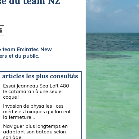
ase du team NZ
le team Emirates New
rs et du public.
 articles les plus consultés
Essai Jeanneau Sea Loft 480 :
le catamaran à une seule
coque !
Invasion de physalies : ces
méduses toxiques qui forcent
la fermeture...
Naviguer plus longtemps en
adaptant son bateau selon
son âge