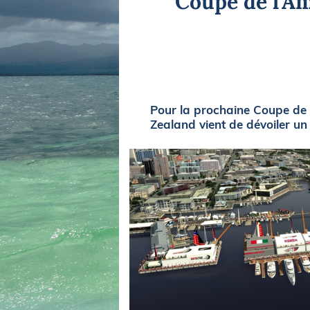
Coupe de l'Am
Equipements
LO
Salons
Pê
Economie
Pl
Yachting
Gl
Pour la prochaine Coupe de 
Zealand vient de dévoiler un