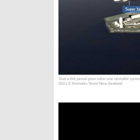
Tout a été pensé pour créer une véritable syner
2021.© Emirates Team New Zealand