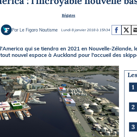
erica : l'incroyable nouvelle b
Briefings
ISIRS
Régates
che en mer
FLASH INFO
ongée
Par Le Figaro Nautisme
Lundi 8 janvier 2018 à 15h34
isse
l'America qui se tiendra en 2021 en Nouvelle-Zélande, 
 tout nouvel espace à Auckland pour l'accueil des skippe
Les
1
2
3