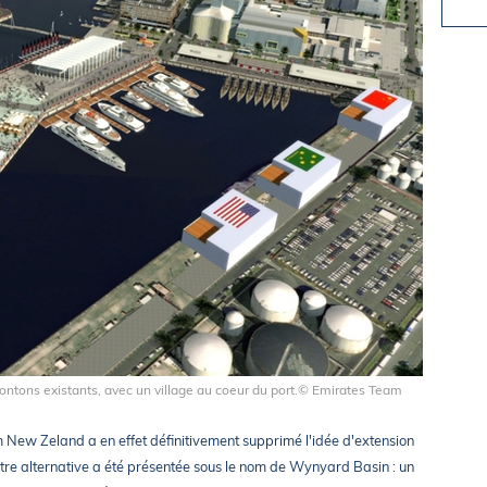
tons existants, avec un village au coeur du port.© Emirates Team
 New Zeland a en effet définitivement supprimé l'idée d'extension
tre alternative a été présentée sous le nom de Wynyard Basin : un