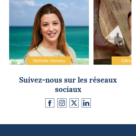
Nathalie Moreau
Gilles C
Suivez-nous sur les réseaux
sociaux