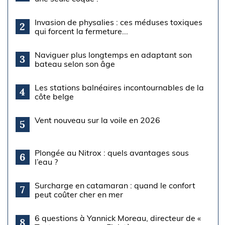
Invasion de physalies : ces méduses toxiques
2
qui forcent la fermeture...
Naviguer plus longtemps en adaptant son
3
bateau selon son âge
Les stations balnéaires incontournables de la
4
côte belge
Vent nouveau sur la voile en 2026
5
Plongée au Nitrox : quels avantages sous
6
l’eau ?
Surcharge en catamaran : quand le confort
7
peut coûter cher en mer
6 questions à Yannick Moreau, directeur de «
8