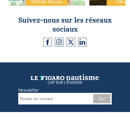
Nathalie Moreau
Gilles C
Suivez-nous sur les réseaux
sociaux
CAP SUR L'ÉVASION
Newsletter
Go !
Contactez-nous
Nos offres d'emploi