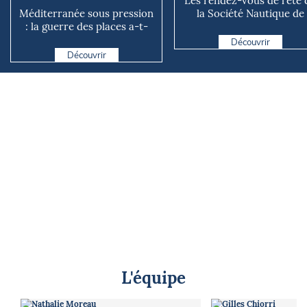
Les rendez-vous de l’été 
Méditerranée sous pression
la Société Nautique de
: la guerre des places a-t-
Marseille
elle vraiment comm...
Découvrir
Découvrir
L'équipe