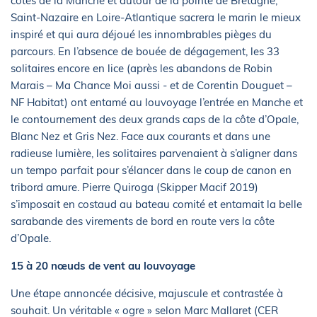
côtes de la Manche et autour de la pointe de Bretagne,
Saint-Nazaire en Loire-Atlantique sacrera le marin le mieux
inspiré et qui aura déjoué les innombrables pièges du
parcours. En l’absence de bouée de dégagement, les 33
solitaires encore en lice (après les abandons de Robin
Marais – Ma Chance Moi aussi - et de Corentin Douguet –
NF Habitat) ont entamé au louvoyage l’entrée en Manche et
le contournement des deux grands caps de la côte d’Opale,
Blanc Nez et Gris Nez. Face aux courants et dans une
radieuse lumière, les solitaires parvenaient à s’aligner dans
un tempo parfait pour s’élancer dans le coup de canon en
tribord amure. Pierre Quiroga (Skipper Macif 2019)
s’imposait en costaud au bateau comité et entamait la belle
sarabande des virements de bord en route vers la côte
d’Opale.
15 à 20 nœuds de vent au louvoyage
Une étape annoncée décisive, majuscule et contrastée à
souhait. Un véritable « ogre » selon Marc Mallaret (CER