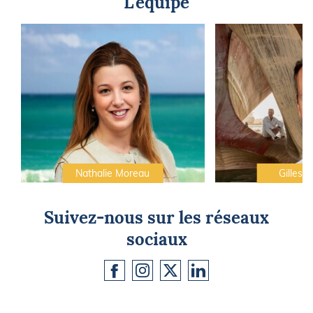
L'équipe
Nathalie Moreau
Gilles C
Suivez-nous sur les réseaux
sociaux