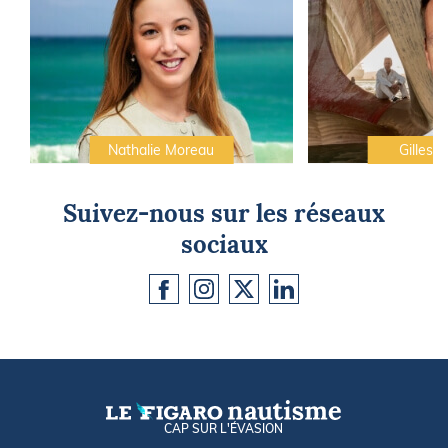
Nathalie Moreau
Gilles C
Suivez-nous sur les réseaux
sociaux
CAP SUR L'ÉVASION