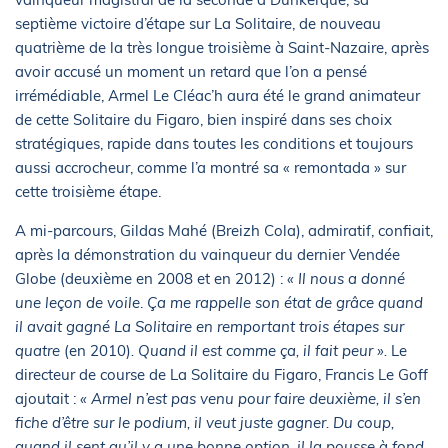
septième victoire d’étape sur La Solitaire, de nouveau
quatrième de la très longue troisième à Saint-Nazaire, après
avoir accusé un moment un retard que l’on a pensé
irrémédiable, Armel Le Cléac’h aura été le grand animateur
de cette Solitaire du Figaro, bien inspiré dans ses choix
stratégiques, rapide dans toutes les conditions et toujours
aussi accrocheur, comme l’a montré sa « remontada » sur
cette troisième étape.
A mi-parcours, Gildas Mahé (Breizh Cola), admiratif, confiait,
après la démonstration du vainqueur du dernier Vendée
Globe (deuxième en 2008 et en 2012) :
« Il nous a donné
une leçon de voile
.
Ça me rappelle son état de grâce quand
il avait gagné La Solitaire en remportant trois étapes sur
quatre
(en 2010)
. Quand il est comme ça, il fait peur ».
Le
directeur de course de La Solitaire du Figaro, Francis Le Goff
ajoutait :
« Armel n’est pas venu pour faire deuxième, il s’en
fiche d’être sur le podium, il veut juste gagner. Du coup,
quand il sent qu’il y a une bonne option, il la pousse à fond.