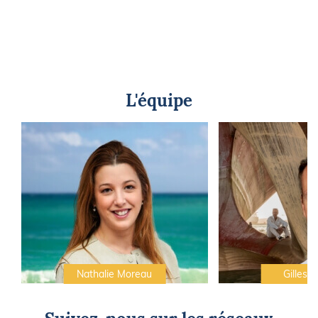
L'équipe
Nathalie Moreau
Gilles C