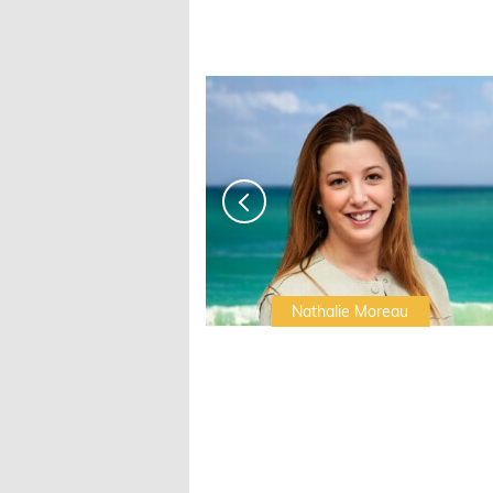
Irwin Sonigo
Nathalie Moreau