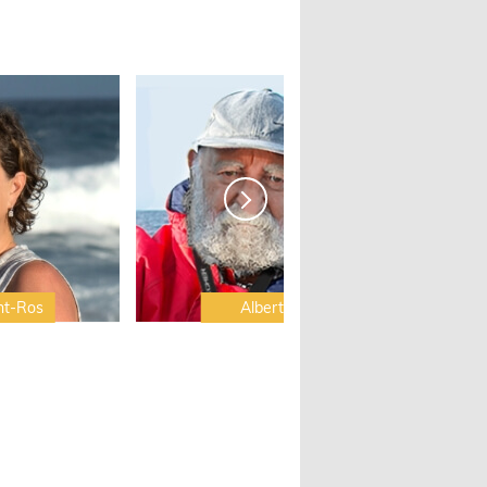
nt-Ros
Albert Brel