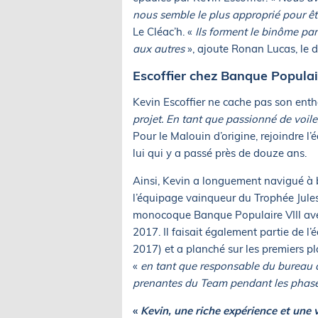
nous semble le plus approprié pour ê
Le Cléac’h. «
Ils forment le binôme par
aux autres
», ajoute Ronan Lucas, le 
Escoffier chez Banque Populair
Kevin Escoffier ne cache pas son ent
projet. En tant que passionné de voile
Pour le Malouin d’origine, rejoindre l
lui qui y a passé près de douze ans.
Ainsi, Kevin a longuement navigué à 
l’équipage vainqueur du Trophée Jules 
monocoque Banque Populaire VIII ave
2017. Il faisait également partie de l
2017) et a planché sur les premiers p
«
en tant que responsable du bureau d’é
prenantes du Team pendant les phases
«
Kevin, une riche expérience et une 