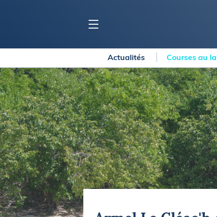
Actualités
Courses au l
BLOC MARINE
C
Ports
Co
Carnets de voyage
Ré
Dossiers de la
rédaction
La
Collection Bloc Marine
Tr
Application Bloc Marine
Ve
Règlementation
Ar
Ro
BATEAUX
Gu
Tr
Voiliers
Am
Bateaux à moteur