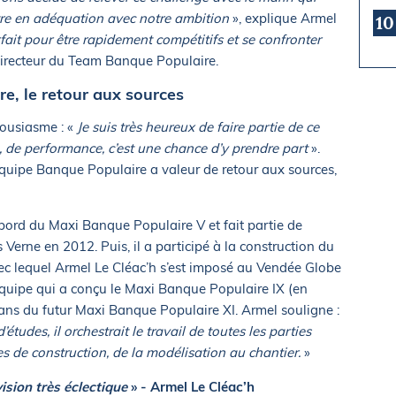
tre en adéquation avec notre ambition
», explique Armel
10
fait pour être rapidement compétitifs et se confronter
directeur du Team Banque Populaire.
e, le retour aux sources
housiasme : «
Je suis très heureux de faire partie de ce
, de performance, c’est une chance d’y prendre part
».
’équipe Banque Populaire a valeur de retour aux sources,
bord du Maxi Banque Populaire V et fait partie de
Verne en 2012. Puis, il a participé à la construction du
c lequel Armel Le Cléac’h s’est imposé au Vendée Globe
’équipe qui a conçu le Maxi Banque Populaire IX (en
lans du futur Maxi Banque Populaire XI. Armel souligne :
tudes, il orchestrait le travail de toutes les parties
 de construction, de la modélisation au chantier.
»
vision très éclectique
» - Armel Le Cléac’h