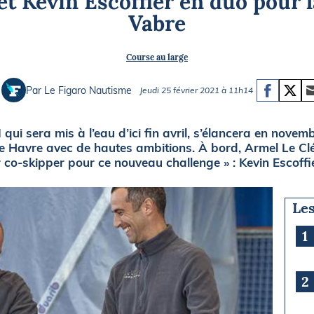
et Kevin Escoffier en duo pour 
Briefings
ISIRS
Vabre
che en mer
FLASH INFO
Course au large
ongée
isse
Par Le Figaro Nautisme
Jeudi 25 février 2021 à 11h14
qui sera mis à l’eau d’ici fin avril, s’élancera en nove
Havre avec de hautes ambitions. À bord, Armel Le Cléa
eur co-skipper pour ce nouveau challenge » : Kevin Escoffi
Les
1
2