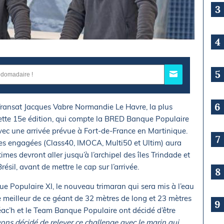
3
4
5
6
Transat Jacques Vabre Normandie Le Havre, la plus
Cette 15e édition, qui compte la BRED Banque Populaire
vec une arrivée prévue à Fort-de-France en Martinique.
7
ses engagées (Class40, IMOCA, Multi50 et Ultim) aura
times devront aller jusqu’à l’archipel des îles Trindade et
 Brésil, avant de mettre le cap sur l’arrivée.
8
e Populaire XI, le nouveau trimaran qui sera mis à l’eau
rer le meilleur de ce géant de 32 mètres de long et 23 mètres
9
léac’h et le Team Banque Populaire ont décidé d’être
ons décidé de relever ce challenge avec le marin qui