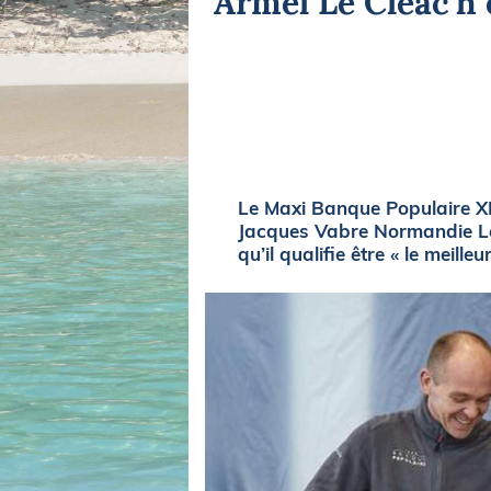
Armel Le Cléac'h 
Equipements
LO
Salons
Pê
Economie
Pl
Yachting
Gl
Le Maxi Banque Populaire XI 
Jacques Vabre Normandie Le 
qu’il qualifie être « le meill