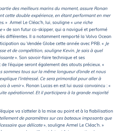
 partie des meilleurs marins du moment, assure Ronan
 ont cette double expérience, en étant performant en mer
es.
» Armel Le Cléac’h, lui, souligne «
une riche
ue
» de son futur co-skipper, qui a navigué et performé
rès différentes. Il a notamment remporté la Volvo Ocean
ticipation au Vendée Globe cette année avec PRB. «
Je
se et de compétition, souligne Kevin. Je sais à quel
hissante
». Son savoir-faire technique et ses
de l’équipe seront également des atouts précieux. «
us sommes tous sur la même longueur d’onde et nous
plique l’intéressé. Ce sera primordial pour aller à
mois à venir
». Ronan Lucas en est lui aussi convaincu : «
te opérationnel. Et il participera à la grande majorité
’équipe va s’atteler à la mise au point et à la fiabilisation
a tellement de paramètres sur ces bateaux imposants que
écessaire que délicate
», souligne Armel Le Cléac’h. »