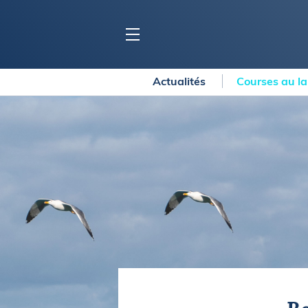
Actualités
Courses au l
BLOC MARINE
C
Ports
Co
Carnets de voyage
Ré
Dossiers de la
rédaction
La
Collection Bloc Marine
Tr
Application Bloc Marine
Ve
Règlementation
Ar
Ro
BATEAUX
Gu
Tr
Voiliers
Am
Bateaux à moteur