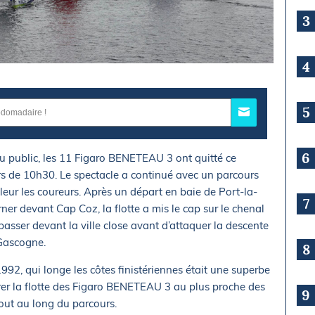
3
4
5
6
u public, les 11 Figaro BENETEAU 3 ont quitté ce
s de 10h30. Le spectacle a continué avec un parcours
aleur les coureurs. Après un départ en baie de Port-la-
7
er devant Cap Coz, la flotte a mis le cap sur le chenal
asser devant la ville close avant d’attaquer la descente
 Gascogne.
8
92, qui longe les côtes finistériennes était une superbe
irer la flotte des Figaro BENETEAU 3 au plus proche des
9
out au long du parcours.