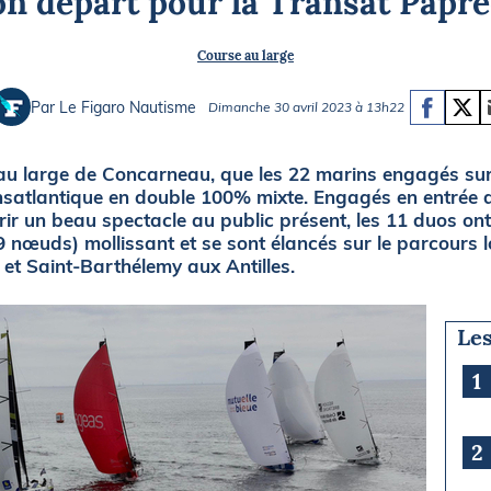
n départ pour la Transat Papre
Briefings
ISIRS
Course au large
che en mer
FLASH INFO
ongée
Par Le Figaro Nautisme
Dimanche 30 avril 2023 à 13h22
isse
 au large de Concarneau, que les 22 marins engagés sur
nsatlantique en double 100% mixte. Engagés en entrée d
r un beau spectacle au public présent, les 11 duos ont 
 nœuds) mollissant et se sont élancés sur le parcours 
et Saint-Barthélemy aux Antilles.
Les
1
2