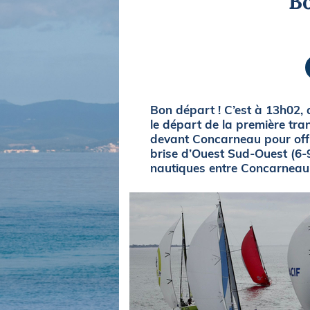
Bo
Equipements
LO
Salons
Pê
Economie
Pl
Yachting
Gl
Bon départ ! C’est à 13h02,
le départ de la première tra
devant Concarneau pour offri
brise d’Ouest Sud-Ouest (6-9
nautiques entre Concarneau 