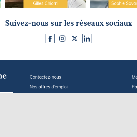
Gilles Chiorri
Sophie Sava
Suivez-nous sur les réseaux sociaux
Contactez-nous
Me
Nos offres d'emploi
Pa
Tout savoir sur Le FIGARO Nautisme
In
Go !
Qui sommes-nous ?
Po
Plan du site
C
Af