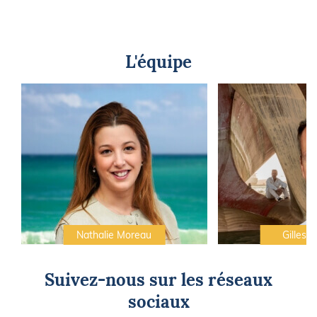
L'équipe
Nathalie Moreau
Gilles C
Suivez-nous sur les réseaux
sociaux