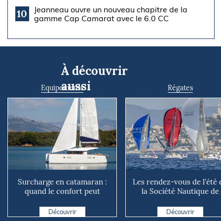
Jeanneau ouvre un nouveau chapitre de la
10
gamme Cap Camarat avec le 6.0 CC
À découvrir
aussi
Equipements
Régates
Surcharge en catamaran :
Les rendez-vous de l’été 
quand le confort peut
la Société Nautique de
coûter cher en mer
Marseille
Découvrir
Découvrir