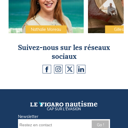
Nathalie Moreau
Gilles C
Suivez-nous sur les réseaux
sociaux
CAP SUR L'ÉVASION
Newsletter
Go !