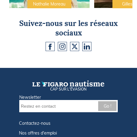
Nathalie Moreau
Gilles C
Suivez-nous sur les réseaux
sociaux
CAP SUR L'ÉVASION
Newsletter
Go !
Contactez-nous
Nos offres d'emploi