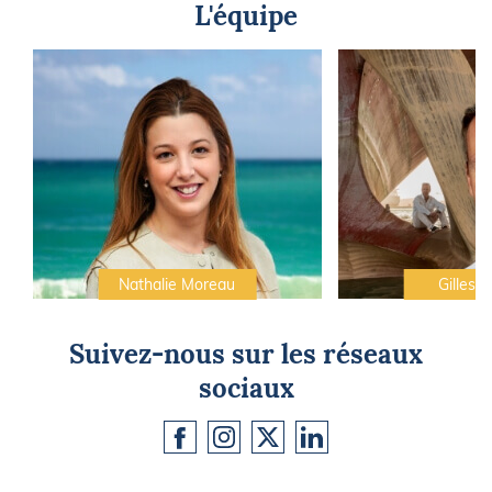
L'équipe
Nathalie Moreau
Gilles C
Suivez-nous sur les réseaux
sociaux