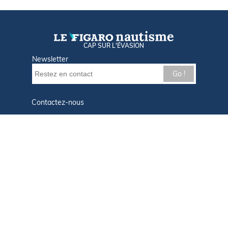
CAP SUR L'ÉVASION
Newsletter
Go !
Contactez-nous
Nos offres d'emploi
Tout savoir sur Le FIGARO Nautisme
Qui sommes-nous ?
Plan du site
Mentions légales
Paramètres des cookies
Infos cookies