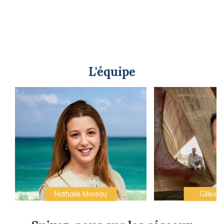
L'équipe
Nathalie Moreau
Gilles C