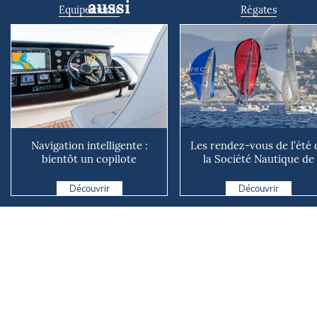
aussi
Equipements
Régates
Navigation intelligente :
Les rendez-vous de l’été 
bientôt un copilote
la Société Nautique de
numérique sur nos voiliers ?
Marseille
Découvrir
Découvrir