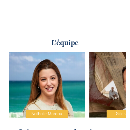
L'équipe
Nathalie Moreau
Gilles C