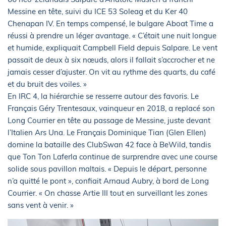
Messine en tête, suivi du ICE 53 Soleag et du Ker 40
Chenapan IV. En temps compensé, le bulgare Aboat Time a
réussi à prendre un léger avantage. « C’était une nuit longue
et humide, expliquait Campbell Field depuis Salpare. Le vent
passait de deux à six nœuds, alors il fallait s’accrocher et ne
jamais cesser d’ajuster. On vit au rythme des quarts, du café
et du bruit des voiles. »
En IRC 4, la hiérarchie se resserre autour des favoris. Le
Français Géry Trentesaux, vainqueur en 2018, a replacé son
Long Courrier en tête au passage de Messine, juste devant
l’Italien Ars Una. Le Français Dominique Tian (Glen Ellen)
domine la bataille des ClubSwan 42 face à BeWild, tandis
que Ton Ton Laferla continue de surprendre avec une course
solide sous pavillon maltais. « Depuis le départ, personne
n’a quitté le pont », confiait Arnaud Aubry, à bord de Long
Courrier. « On chasse Artie III tout en surveillant les zones
sans vent à venir. »