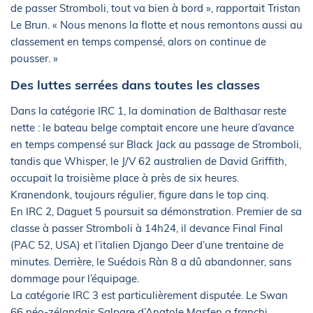
de passer Stromboli, tout va bien à bord », rapportait Tristan
Le Brun. « Nous menons la flotte et nous remontons aussi au
classement en temps compensé, alors on continue de
pousser. »
Des luttes serrées dans toutes les classes
Dans la catégorie IRC 1, la domination de Balthasar reste
nette : le bateau belge comptait encore une heure d’avance
en temps compensé sur Black Jack au passage de Stromboli,
tandis que Whisper, le J/V 62 australien de David Griffith,
occupait la troisième place à près de six heures.
Kranendonk, toujours régulier, figure dans le top cinq.
En IRC 2, Daguet 5 poursuit sa démonstration. Premier de sa
classe à passer Stromboli à 14h24, il devance Final Final
(PAC 52, USA) et l’italien Django Deer d’une trentaine de
minutes. Derrière, le Suédois Ràn 8 a dû abandonner, sans
dommage pour l’équipage.
La catégorie IRC 3 est particulièrement disputée. Le Swan
66 néo-zélandais Salpare d’Anatole Masfen a franchi