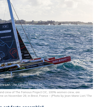
nd crew of The Famous Project CIC, 100% women crew, are
rne on November 29, in Brest, France – (Photo by Jean-Marie Liot / The