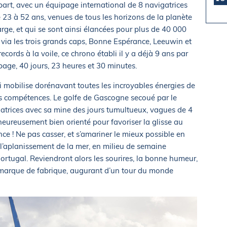
part, avec un équipage international de 8 navigatrices
e 23 à 52 ans, venues de tous les horizons de la planète
arge, et qui se sont ainsi élancées pour plus de 40 000
via les trois grands caps, Bonne Espérance, Leeuwin et
ecords à la voile, ce chrono établi il y a déjà 9 ans par
age, 40 jours, 23 heures et 30 minutes.
qui mobilise dorénavant toutes les incroyables énergies de
s compétences. Le golfe de Gascogne secoué par le
igatrices avec sa mine des jours tumultueux, vagues de 4
heureusement bien orienté pour favoriser la glisse au
nce ! Ne pas casser, et s’amariner le mieux possible en
 l’aplanissement de la mer, en milieu de semaine
ortugal. Reviendront alors les sourires, la bonne humeur,
a marque de fabrique, augurant d’un tour du monde