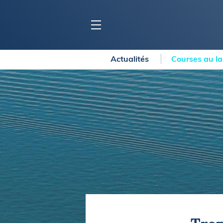
Actualités
Courses au l
BLOC MARINE
C
Ports
Co
Carnets de voyage
Ré
Dossiers de la
rédaction
La
Collection Bloc Marine
Tr
Application Bloc Marine
Ve
Règlementation
Ar
Ro
BATEAUX
Gu
Tr
Voiliers
Am
Bateaux à moteur