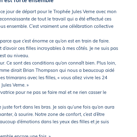
 est forte ensemble"
n ce jour de départ pour le Trophée Jules Verne avec mon
econnaissante de tout le travail qui a été effectué ces
ous ensemble. C’est vraiment une célébration collective
parce que c’est énorme ce qu’on est en train de faire.
d’avoir ces filles incroyables à mes côtés. Je ne suis pas
 est au niveau.
ur. Ce sont des conditions qu’on connaît bien. Plus loin,
Comme dirait Brian Thompson qui nous a beaucoup aidé
s trimarans avec les filles, « vous allez vivre les 24
 Jules Verne. »
rvatrice pour ne pas se faire mal et ne rien casser le
e juste fort dans les bras. Je sais qu’une fois qu’on aura
nter, à sourire. Notre zone de confort, c’est d’être
ucoup d’émotions dans les yeux des filles et je suis
nsemble encore une fois. »