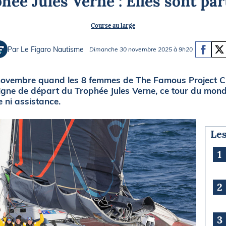
hée Jules Verne : Elles sont part
Briefings
ISIRS
Course au large
che en mer
FLASH INFO
ongée
Par Le Figaro Nautisme
Dimanche 30 novembre 2025 à 9h20
isse
 novembre quand les 8 femmes de The Famous Project C
ligne de départ du Trophée Jules Verne, ce tour du mond
e ni assistance.
Les
1
2
3