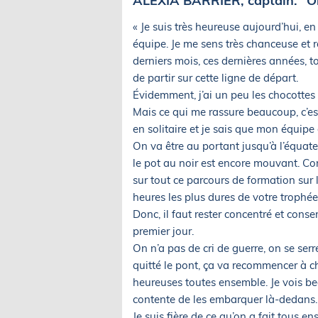
ALEXIA BARRIER, captain. "On
« Je suis très heureuse aujourd’hui, e
équipe. Je me sens très chanceuse et r
derniers mois, ces dernières années, t
de partir sur cette ligne de départ.
Évidemment, j’ai un peu les chocottes 
Mais ce qui me rassure beaucoup, c’est 
en solitaire et je sais que mon équipe
On va être au portant jusqu’à l’équate
le pot au noir est encore mouvant. 
sur tout ce parcours de formation sur le
heures les plus dures de votre trophée
Donc, il faut rester concentré et conse
premier jour.
On n’a pas de cri de guerre, on se serr
quitté le pont, ça va recommencer à cha
heureuses toutes ensemble. Je vois bea
contente de les embarquer là-dedans.
Je suis fière de ce qu’on a fait tous e