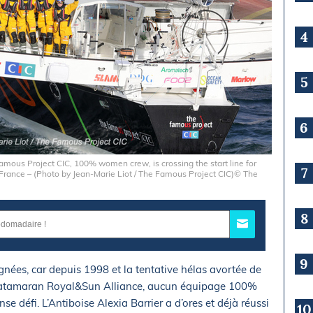
4
5
6
us Project CIC, 100% women crew, is crossing the start line for
7
 France – (Photo by Jean-Marie Liot / The Famous Project CIC)© The
8
9
ignées, car depuis 1998 et la tentative hélas avortée de
 catamaran Royal&Sun Alliance, aucun équipage 100%
se défi. L’Antiboise Alexia Barrier a d’ores et déjà réussi
10