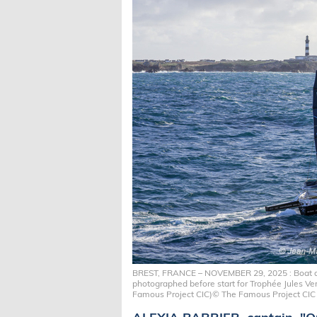
BREST, FRANCE – NOVEMBER 29, 2025 : Boat a
photographed before start for Trophée Jules Ve
Famous Project CIC)© The Famous Project CIC