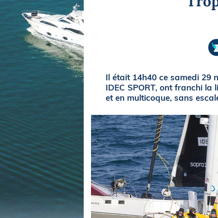
Trop
Equipements
LO
Salons
Pê
Economie
Pl
Yachting
Gl
Il était 14h40 ce samedi 29
IDEC SPORT, ont franchi la 
et en multicoque, sans escal