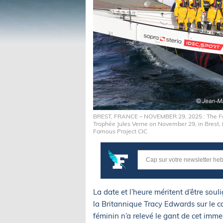
BREST, FRANCE – NOVEMBER 29, 2025 : The Famo
Trophée Jules Verne on November 29, in Brest,
Famous Project CIC
La date et l’heure méritent d’être soul
la Britannique Tracy Edwards sur le
féminin n’a relevé le gant de cet immen