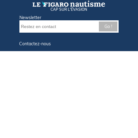
CAP SUR L'ÉVASION
Newsletter
Go !
Contactez-nous
Nos offres d'emploi
Tout savoir sur Le FIGARO Nautisme
Qui sommes-nous ?
Plan du site
Mentions légales
Paramètres des cookies
Infos cookies
Politique de confidentialité