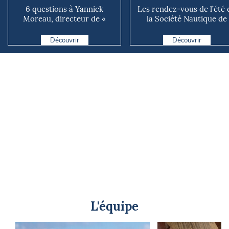
6 questions à Yannick
Les rendez-vous de l’été 
Moreau, directeur de «
la Société Nautique de
Tout commence en
Marseille
Finistère »
Découvrir
Découvrir
L'équipe