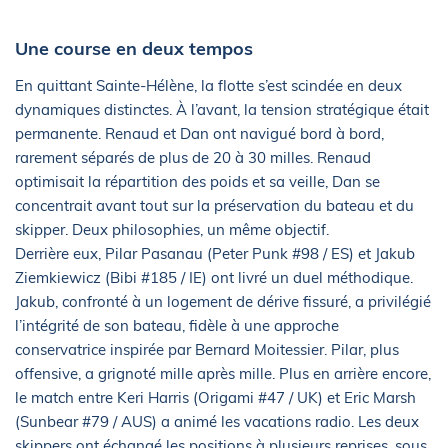
Une course en deux tempos
En quittant Sainte-Hélène, la flotte s’est scindée en deux
dynamiques distinctes. À l’avant, la tension stratégique était
permanente. Renaud et Dan ont navigué bord à bord,
rarement séparés de plus de 20 à 30 milles. Renaud
optimisait la répartition des poids et sa veille, Dan se
concentrait avant tout sur la préservation du bateau et du
skipper. Deux philosophies, un même objectif.
Derrière eux, Pilar Pasanau (Peter Punk #98 / ES) et Jakub
Ziemkiewicz (Bibi #185 / IE) ont livré un duel méthodique.
Jakub, confronté à un logement de dérive fissuré, a privilégié
l’intégrité de son bateau, fidèle à une approche
conservatrice inspirée par Bernard Moitessier. Pilar, plus
offensive, a grignoté mille après mille. Plus en arrière encore,
le match entre Keri Harris (Origami #47 / UK) et Eric Marsh
(Sunbear #79 / AUS) a animé les vacations radio. Les deux
skippers ont échangé les positions à plusieurs reprises, sous