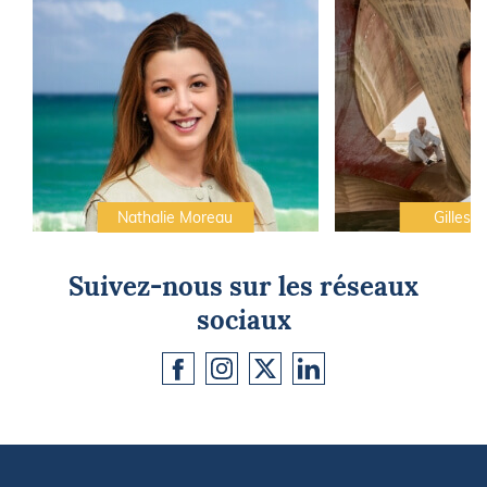
Nathalie Moreau
Gilles C
Suivez-nous sur les réseaux
sociaux